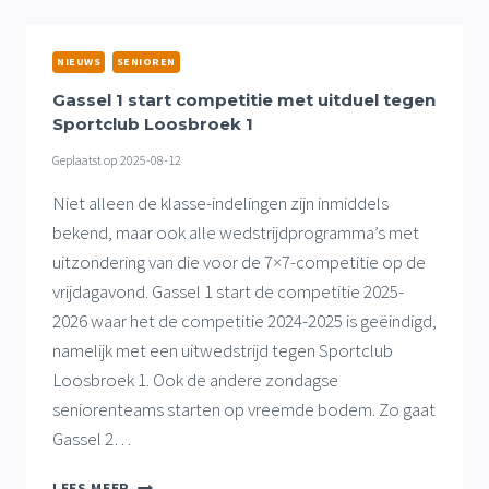
BORDSPONSORS
VERWELKOMT
DOOR
NIEUWS
SENIOREN
VV
GASSEL
Gassel 1 start competitie met uitduel tegen
Sportclub Loosbroek 1
Geplaatst op
2025-08-12
Niet alleen de klasse-indelingen zijn inmiddels
bekend, maar ook alle wedstrijdprogramma’s met
uitzondering van die voor de 7×7-competitie op de
vrijdagavond. Gassel 1 start de competitie 2025-
2026 waar het de competitie 2024-2025 is geëindigd,
namelijk met een uitwedstrijd tegen Sportclub
Loosbroek 1. Ook de andere zondagse
seniorenteams starten op vreemde bodem. Zo gaat
Gassel 2…
GASSEL
LEES MEER