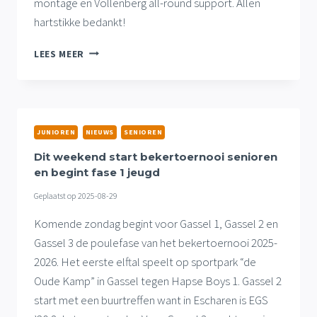
montage en Vollenberg all-round support. Allen
hartstikke bedankt!
SPONSOR
LEES MEER
IN
DE
SPOTLIGHT
JUNIOREN
NIEUWS
SENIOREN
Dit weekend start bekertoernooi senioren
en begint fase 1 jeugd
Geplaatst op
2025-08-29
Komende zondag begint voor Gassel 1, Gassel 2 en
Gassel 3 de poulefase van het bekertoernooi 2025-
2026. Het eerste elftal speelt op sportpark “de
Oude Kamp” in Gassel tegen Hapse Boys 1. Gassel 2
start met een buurtreffen want in Escharen is EGS