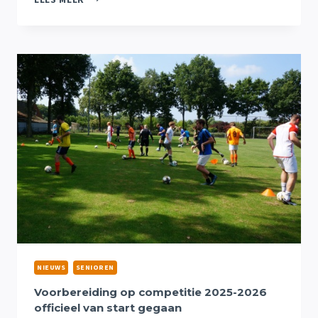
1
START
COMPETITIE
MET
UITDUEL
TEGEN
SPORTCLUB
LOOSBROEK
1
NIEUWS
SENIOREN
Voorbereiding op competitie 2025-2026
officieel van start gegaan