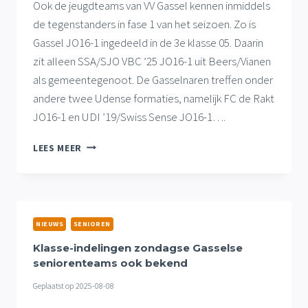
Ook de jeugdteams van VV Gassel kennen inmiddels
de tegenstanders in fase 1 van het seizoen. Zo is
Gassel JO16-1 ingedeeld in de 3e klasse 05. Daarin
zit alleen SSA/SJO VBC ’25 JO16-1 uit Beers/Vianen
als gemeentegenoot. De Gasselnaren treffen onder
andere twee Udense formaties, namelijk FC de Rakt
JO16-1 en UDI ’19/Swiss Sense JO16-1….
WEDEROM
LEES MEER
INTERESSANTE
KLASSE-
INDELINGEN
JEUGDTEAMS
VV
NIEUWS
SENIOREN
GASSEL
Klasse-indelingen zondagse Gasselse
seniorenteams ook bekend
Geplaatst op
2025-08-08