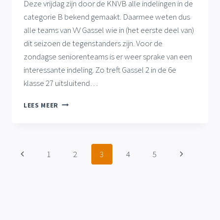
Deze vrijdag zijn door de KNVB alle indelingen in de
categorie B bekend gemaakt. Daarmee weten dus
alle teams van VV Gassel wie in (het eerste deel van)
dit seizoen de tegenstanders zijn. Voor de
zondagse seniorenteams is er weer sprake van een
interessante indeling. Zo treft Gassel 2 in de 6e
klasse 27 uitsluitend…
KLASSE-
LEES MEER
INDELINGEN
ZONDAGSE
GASSELSE
SENIORENTEAMS
Paginanavigatie
Vorige
Volgende
1
2
3
4
5
OOK
BEKEND
pagina
pagina