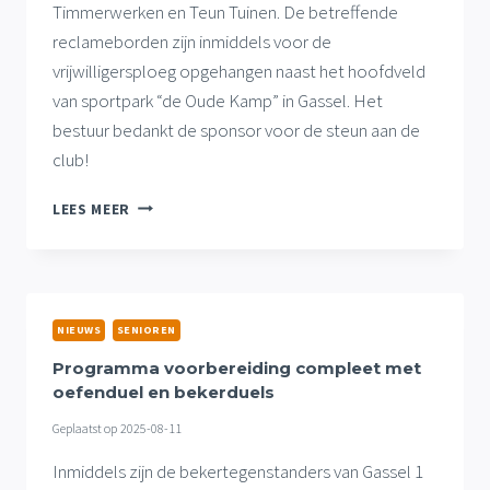
Timmerwerken en Teun Tuinen. De betreffende
reclameborden zijn inmiddels voor de
vrijwilligersploeg opgehangen naast het hoofdveld
van sportpark “de Oude Kamp” in Gassel. Het
bestuur bedankt de sponsor voor de steun aan de
club!
RECENTELIJK
LEES MEER
DRIE
NIEUWE
BORDSPONSORS
VERWELKOMT
DOOR
NIEUWS
SENIOREN
VV
GASSEL
Programma voorbereiding compleet met
oefenduel en bekerduels
Geplaatst op
2025-08-11
Inmiddels zijn de bekertegenstanders van Gassel 1