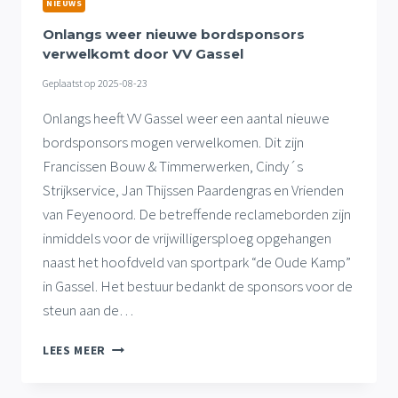
NIEUWS
Onlangs weer nieuwe bordsponsors
verwelkomt door VV Gassel
Geplaatst op
2025-08-23
Onlangs heeft VV Gassel weer een aantal nieuwe
bordsponsors mogen verwelkomen. Dit zijn
Francissen Bouw & Timmerwerken, Cindy´s
Strijkservice, Jan Thijssen Paardengras en Vrienden
van Feyenoord. De betreffende reclameborden zijn
inmiddels voor de vrijwilligersploeg opgehangen
naast het hoofdveld van sportpark “de Oude Kamp”
in Gassel. Het bestuur bedankt de sponsors voor de
steun aan de…
ONLANGS
LEES MEER
WEER
NIEUWE