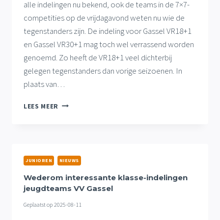
alle indelingen nu bekend, ook de teams in de 7×7-
competities op de vrijdagavond weten nu wie de
tegenstanders zijn. De indeling voor Gassel VR18+1
en Gassel VR30+1 mag toch wel verrassend worden
genoemd. Zo heeft de VR18+1 veel dichterbij
gelegen tegenstanders dan vorige seizoenen. In
plaats van…
VERRASSENDE
LEES MEER
KLASSE-
INDELINGEN
VOOR
GASSELSE
VRIJDAGAVONDTEAMS
JUNIOREN
NIEUWS
Wederom interessante klasse-indelingen
jeugdteams VV Gassel
Geplaatst op
2025-08-11