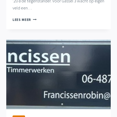
’20 8 de tegenstander. Voor Gassel 3 wacht op eigen
veld een…
DIT
LEES MEER
WEEKEND
START
BEKERTOERNOOI
SENIOREN
EN
BEGINT
FASE
1
JEUGD