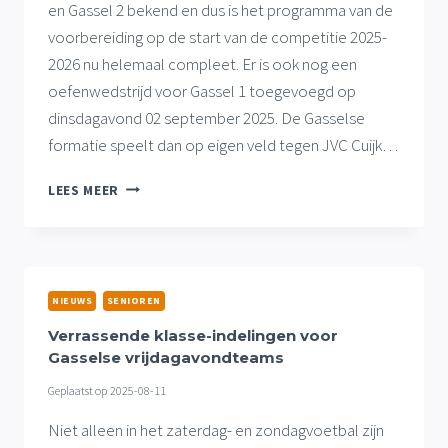
en Gassel 2 bekend en dus is het programma van de
voorbereiding op de start van de competitie 2025-
2026 nu helemaal compleet. Er is ook nog een
oefenwedstrijd voor Gassel 1 toegevoegd op
dinsdagavond 02 september 2025. De Gasselse
formatie speelt dan op eigen veld tegen JVC Cuijk…
PROGRAMMA
LEES MEER
VOORBEREIDING
COMPLEET
MET
OEFENDUEL
EN
NIEUWS
SENIOREN
BEKERDUELS
Verrassende klasse-indelingen voor
Gasselse vrijdagavondteams
Geplaatst op
2025-08-11
Niet alleen in het zaterdag- en zondagvoetbal zijn