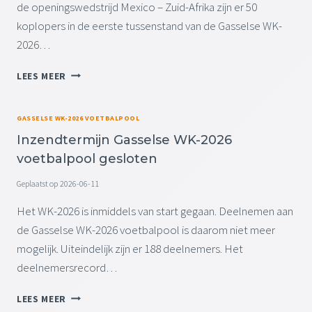
N
de openingswedstrijd Mexico – Zuid-Afrika zijn er 50
2
V
D
6
koplopers in de eerste tussenstand van de Gasselse WK-
O
P
0
E
2026…
E
9
T
R
:
B
T
1
LEES MEER
0
A
U
3
0
L
S
-
U
P
S
0
GASSELSE WK-2026 VOETBALPOOL
U
O
E
6
R
Inzendtermijn Gasselse WK-2026
O
N
-
L
voetbalpool gesloten
S
2
T
0
Geplaatst op
2026-06-11
A
2
N
6
Het WK-2026 is inmiddels van start gegaan. Deelnemen aan
D
0
de Gasselse WK-2026 voetbalpool is daarom niet meer
N
9
mogelijk. Uiteindelijk zijn er 188 deelnemers. Het
A
:
D
0
deelnemersrecord…
U
0
E
U
I
LEES MEER
L
U
N