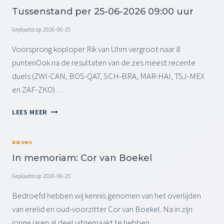
U
F
J
0
Tussenstand per 25-06-2026 09:00 uur
U
A
E
6
R
S
V
Geplaatst op
2026-06-25
-
E
A
2
)
N
Voorsprong koploper Rik van Uhm vergroot naar 8
0
D
puntenOok na de resultaten van de zes meest recente
2
E
6
duels (ZWI-CAN, BOS-QAT, SCH-BRA, MAR-HAI, TSJ-MEX
D
0
en ZAF-ZKO)…
A
9
G
:
T
(
LEES MEER
0
U
D
0
S
E
U
S
E
NIEUWS
U
E
L
R
In memoriam: Cor van Boekel
N
3
S
)
Geplaatst op
2026-06-25
T
A
Bedroefd hebben wij kennis genomen van het overlijden
N
van erelid en oud-voorzitter Cor van Boekel. Na in zijn
D
jonge jaren al deel uitgemaakt te hebben…