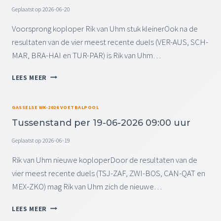
S
Geplaatst op
2026-06-20
E
T
U
A
Voorsprong koploper Rik van Uhm stuk kleinerOok na de
M
N
resultaten van de vier meest recente duels (VER-AUS, SCH-
W
D
E
MAR, BRA-HAI en TUR-PAR) is Rik van Uhm…
P
E
E
K
T
LEES MEER
R
E
U
2
N
S
1
D
S
GASSELSE WK-2026 VOETBALPOOL
-
+
E
0
Tussenstand per 19-06-2026 09:00 uur
F
N
6
O
S
Geplaatst op
2026-06-19
-
T
T
2
O
A
Rik van Uhm nieuwe koploperDoor de resultaten van de
0
’
N
vier meest recente duels (TSJ-ZAF, ZWI-BOS, CAN-QAT en
2
S
D
6
MEX-ZKO) mag Rik van Uhm zich de nieuwe…
P
0
E
9
T
LEES MEER
R
:
U
2