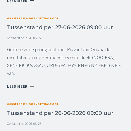
LEES MEER
J
S
U
0
N
T
S
-
8
E
S
0
GASSELSE WK-2026 VOETBALPOOL
K
N
E
6
W
Tussenstand per 27-06-2026 09:00 uur
)
N
-
A
S
2
Geplaatst op
2026-06-27
R
T
0
T
A
Grotere voorsprong koploper Rik van UhmOok na de
2
F
N
6
resultaten van de zes meest recente duels (NOO-FRA,
I
D
0
N
SEN-IRK, KAA-SAO, URU-SPA, EGY-IRN en NZL-BEL) is Rik
P
9
A
van…
E
:
L
R
0
I
T
2
0
LEES MEER
S
U
8
U
T
S
-
U
E
S
0
R
GASSELSE WK-2026 VOETBALPOOL
N
E
6
(
Tussenstand per 26-06-2026 09:00 uur
)
N
-
U
S
2
I
Geplaatst op
2026-06-26
T
0
T