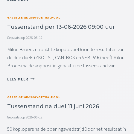
Z
U
E
S
N
S
GASSELSE WK-2026 VOETBALPOOL
G
E
E
Tussenstand per 13-06-2026 09:00 uur
N
L
S
Geplaatst op
2026-06-12
D
T
G
A
Milou Broersma pakt te koppositieDoor de resultaten van
A
N
de drie duels (ZKO-TSJ, CAN-BOS en VER-PAR) heeft Milou
S
D
S
Broersma de koppositie gepakt in de tussenstand van…
P
E
E
L
T
LEES MEER
R
S
U
1
E
S
4
W
S
GASSELSE WK-2026 VOETBALPOOL
-
K
E
0
Tussenstand na duel 11 juni 2026
-
N
6
2
S
Geplaatst op
2026-06-12
-
0
T
2
2
A
50 koplopers na de openingswedstrijdDoor het resultaat in
0
6