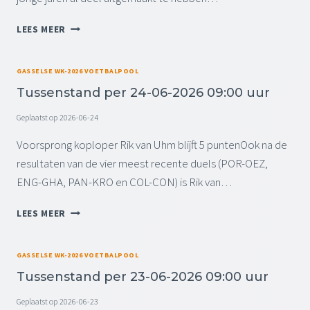
P
E
I
LEES MEER
R
N
2
M
5
E
GASSELSE WK-2026 VOETBALPOOL
-
M
0
Tussenstand per 24-06-2026 09:00 uur
O
6
R
Geplaatst op
2026-06-24
-
I
2
A
Voorsprong koploper Rik van Uhm blijft 5 puntenOok na de
0
M
resultaten van de vier meest recente duels (POR-OEZ,
2
:
6
ENG-GHA, PAN-KRO en COL-CON) is Rik van…
C
0
O
9
T
LEES MEER
R
:
U
V
0
S
A
0
S
GASSELSE WK-2026 VOETBALPOOL
N
U
E
B
Tussenstand per 23-06-2026 09:00 uur
U
N
O
R
S
Geplaatst op
2026-06-23
E