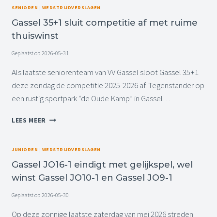
V
S
SENIOREN
|
WEDSTRIJDVERSLAGEN
N
G
E
G
A
Gassel 35+1 sluit competitie af met ruime
L
J
S
thuiswinst
J
E
S
O
U
E
Geplaatst op
2026-05-31
1
G
L
0
Als laatste seniorenteam van VV Gassel sloot Gassel 35+1
D
-
T
deze zondag de competitie 2025-2026 af. Tegenstander op
1
E
een rustig sportpark “de Oude Kamp” in Gassel…
S
A
L
M
G
U
LEES MEER
S
A
I
2
S
T
0
S
A
JUNIOREN
|
WEDSTRIJDVERSLAGEN
2
E
F
6
Gassel JO16-1 eindigt met gelijkspel, wel
L
M
-
winst Gassel JO10-1 en Gassel JO9-1
3
E
2
5
T
0
Geplaatst op
2026-05-30
+
M
2
1
O
Op deze zonnige laatste zaterdag van mei 2026 streden
7