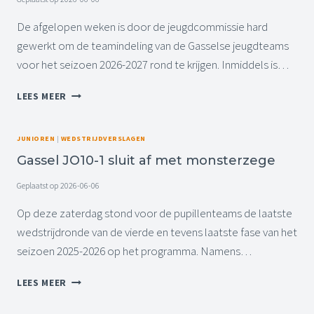
E
N
E
M
De afgelopen weken is door de jeugdcommissie hard
K
A
gewerkt om de teamindeling van de Gasselse jeugdteams
M
R
voor het seizoen 2026-2027 rond te krijgen. Inmiddels is…
A
K
N
D
V
S
LEES MEER
A
O
K
A
O
E
M
R
E
JUNIOREN
|
WEDSTRIJDVERSLAGEN
E
L
R
N
Gassel JO10-1 sluit af met monsterzege
O
T
P
T
Geplaatst op
2026-06-06
I
E
G
Op deze zaterdag stond voor de pupillenteams de laatste
R
E
U
wedstrijdronde van de vierde en tevens laatste fase van het
I
G
seizoen 2025-2026 op het programma. Namens…
N
B
D
I
G
LEES MEER
E
J
A
L
V
S
I