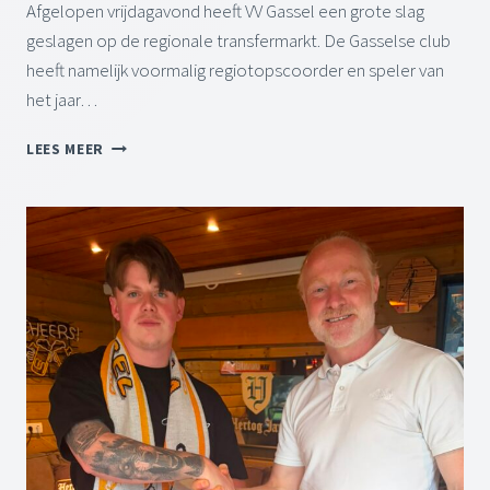
Afgelopen vrijdagavond heeft VV Gassel een grote slag
-
2
geslagen op de regionale transfermarkt. De Gasselse club
0
heeft namelijk voormalig regiotopscoorder en speler van
2
het jaar…
6
V
V
LEES MEER
O
V
E
G
T
A
B
S
A
S
L
E
P
L
O
S
O
L
L
A
G
A
E
T
S
G
L
R
O
O