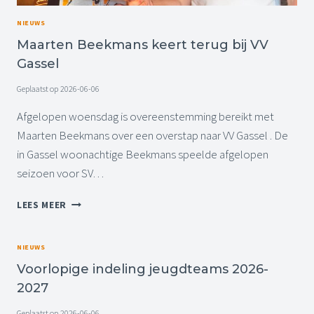
T
T
E
NIEUWS
E
N
Maarten Beekmans keert terug bij VV
S
L
Gassel
A
G
Geplaatst op
2026-06-06
M
Afgelopen woensdag is overeenstemming bereikt met
E
T
Maarten Beekmans over een overstap naar VV Gassel . De
V
in Gassel woonachtige Beekmans speelde afgelopen
A
seizoen voor SV…
S
T
M
LEES MEER
L
A
E
A
G
R
NIEUWS
G
T
E
Voorlopige indeling jeugdteams 2026-
E
N
2027
N
V
B
A
Geplaatst op
2026-06-06