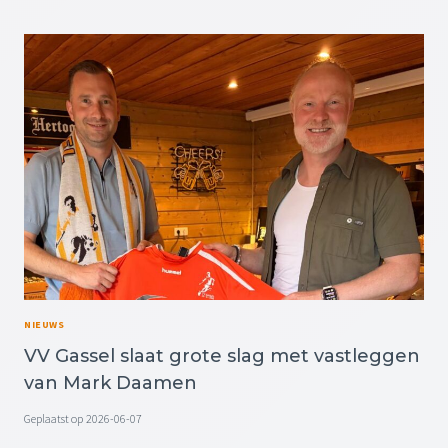
1
R
Z
1
E
J
N
U
D
N
T
I
E
2
R
0
M
2
I
6
J
N
G
A
S
S
NIEUWS
E
VV Gassel slaat grote slag met vastleggen
L
S
van Mark Daamen
E
W
Geplaatst op
2026-06-07
K