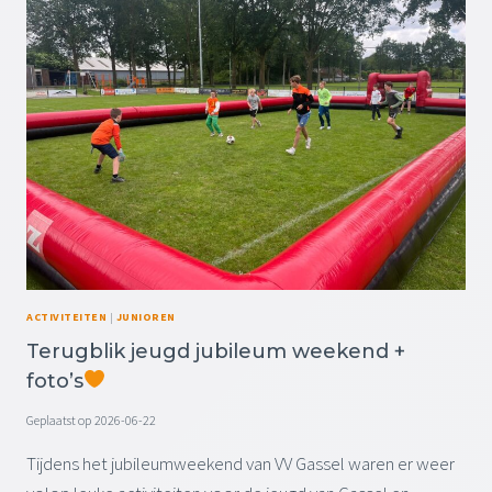
S
-
U
E
0
U
N
6
R
S
-
T
2
A
0
N
2
D
6
P
0
E
9
R
:
2
0
2
0
-
U
ACTIVITEITEN
|
JUNIOREN
0
U
Terugblik jeugd jubileum weekend +
6
R
-
foto’s
2
0
Geplaatst op
2026-06-22
2
Tijdens het jubileumweekend van VV Gassel waren er weer
6
0