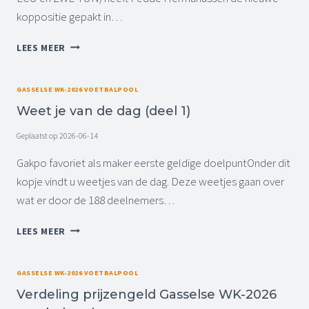
P
9
koppositie gepakt in…
E
:
R
0
T
1
0
LEES MEER
U
6
U
S
-
U
S
0
R
GASSELSE WK-2026 VOETBALPOOL
E
6
Weet je van de dag (deel 1)
N
-
S
2
Geplaatst op
2026-06-14
T
0
A
Gakpo favoriet als maker eerste geldige doelpuntOnder dit
2
N
6
kopje vindt u weetjes van de dag. Deze weetjes gaan over
D
0
wat er door de 188 deelnemers…
P
9
E
:
W
LEES MEER
R
0
E
1
0
E
5
U
T
GASSELSE WK-2026 VOETBALPOOL
-
U
J
0
R
Verdeling prijzengeld Gasselse WK-2026
E
6