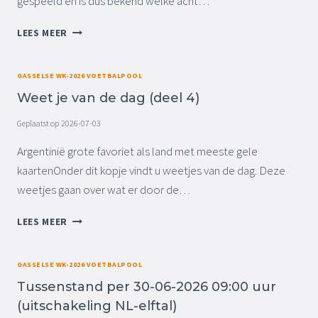
gespeeld en is dus bekend welke acht…
E
E
T
R
T
E
T
1
LEES MEER
O
N
U
2
E
)
S
-
R
S
0
GASSELSE WK-2026 VOETBALPOOL
N
E
7
O
Weet je van de dag (deel 4)
N
-
O
S
2
Geplaatst op
2026-07-03
I
T
0
M
A
Argentinië grote favoriet als land met meeste gele
2
A
N
6
kaartenOnder dit kopje vindt u weetjes van de dag. Deze
K
D
0
K
weetjes gaan over wat er door de…
P
9
E
E
:
L
W
LEES MEER
R
0
I
E
0
0
E
E
8
U
)
T
GASSELSE WK-2026 VOETBALPOOL
-
U
J
0
R
Tussenstand per 30-06-2026 09:00 uur
E
7
(
(uitschakeling NL-elftal)
V
-
B