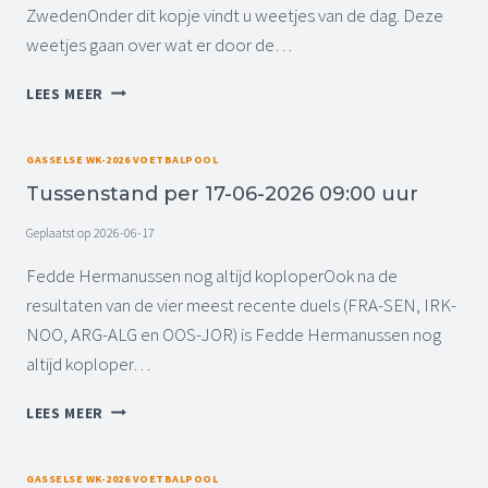
N
6
ZwedenOnder dit kopje vindt u weetjes van de dag. Deze
D
0
weetjes gaan over wat er door de…
P
9
E
:
W
LEES MEER
R
0
E
1
0
E
8
U
T
GASSELSE WK-2026 VOETBALPOOL
-
U
J
0
R
Tussenstand per 17-06-2026 09:00 uur
E
6
V
Geplaatst op
2026-06-17
-
A
2
N
Fedde Hermanussen nog altijd koploperOok na de
0
D
resultaten van de vier meest recente duels (FRA-SEN, IRK-
2
E
6
NOO, ARG-ALG en OOS-JOR) is Fedde Hermanussen nog
D
0
altijd koploper…
A
9
G
:
T
(
LEES MEER
0
U
D
0
S
E
U
S
E
GASSELSE WK-2026 VOETBALPOOL
U