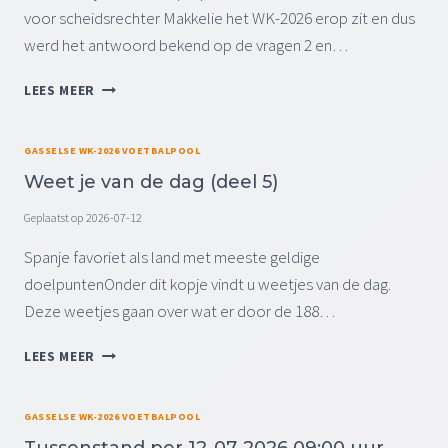
D
T
voor scheidsrechter Makkelie het WK-2026 erop zit en dus
P
E
werd het antwoord bekend op de vragen 2 en…
E
A
R
M
T
1
S
LEES MEER
U
6
2
S
-
0
S
0
2
GASSELSE WK-2026 VOETBALPOOL
E
7
6
Weet je van de dag (deel 5)
N
-
-
S
2
2
Geplaatst op
2026-07-12
T
0
0
A
Spanje favoriet als land met meeste geldige
2
2
N
6
7
doelpuntenOnder dit kopje vindt u weetjes van de dag.
D
0
Deze weetjes gaan over wat er door de 188…
P
9
E
:
W
LEES MEER
R
0
E
1
0
E
4
U
T
GASSELSE WK-2026 VOETBALPOOL
-
U
J
0
R
Tussenstand per 12-07-2026 09:00 uur