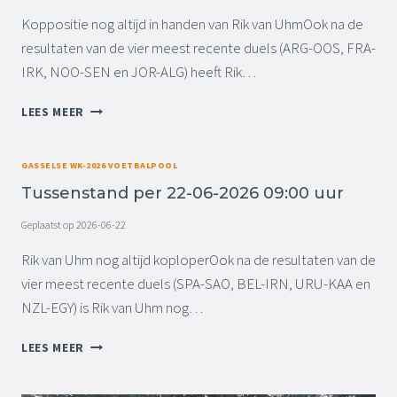
T
K
A
Koppositie nog altijd in handen van Rik van UhmOok na de
E
N
resultaten van de vier meest recente duels (ARG-OOS, FRA-
L
D
IRK, NOO-SEN en JOR-ALG) heeft Rik…
P
E
T
LEES MEER
R
U
2
S
4
S
GASSELSE WK-2026 VOETBALPOOL
-
E
0
Tussenstand per 22-06-2026 09:00 uur
N
6
S
Geplaatst op
2026-06-22
-
T
2
A
Rik van Uhm nog altijd koploperOok na de resultaten van de
0
N
vier meest recente duels (SPA-SAO, BEL-IRN, URU-KAA en
2
D
6
NZL-EGY) is Rik van Uhm nog…
P
0
E
9
T
LEES MEER
R
:
U
2
0
S
3
0