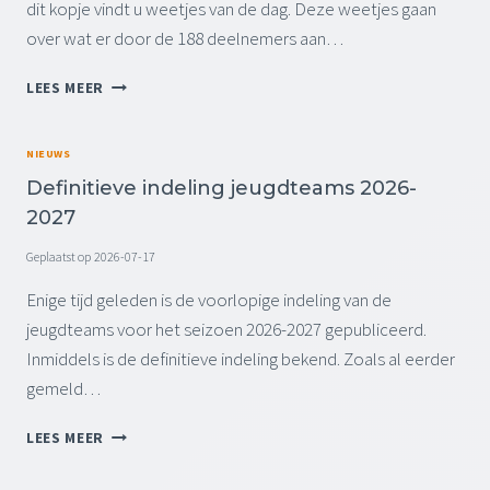
dit kopje vindt u weetjes van de dag. Deze weetjes gaan
S
A
-
over wat er door de 188 deelnemers aan…
S
)
S
C
W
LEES MEER
E
U
E
L
R
E
S
S
T
NIEUWS
E
U
J
W
Definitieve indeling jeugdteams 2026-
S
E
K
A
2027
V
-
E
A
2
Geplaatst op
2026-07-17
D
N
0
E
D
Enige tijd geleden is de voorlopige indeling van de
2
N
E
6
jeugdteams voor het seizoen 2026-2027 gepubliceerd.
R
D
V
E
Inmiddels is de definitieve indeling bekend. Zoals al eerder
A
O
A
G
gemeld…
E
N
(
T
I
D
D
B
LEES MEER
M
E
E
A
A
E
F
L
T