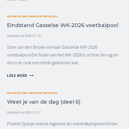
E
J
A
GASSELSE WK-2026 VOETBALPOOL
A
Eindstand Gasselse WK-2026 voetbalpool
R
L
Geplaatst op
2026-07-20
I
J
Sten van den Broek winnaar Gasselse WK-2026
K
voetbalpoolDe finale van het WK-2026 is achter de rug en
S
dus is er ook een einde gekomen aan…
E
(
E
LEES MEER
H
I
E
N
R
D
GASSELSE WK-2026 VOETBALPOOL
H
S
A
Weet je van de dag (deel 6)
T
L
A
Geplaatst op
2026-07-17
I
N
N
D
Finalist Spanje meest ingevuld als wereldkampioenOnder
G
G