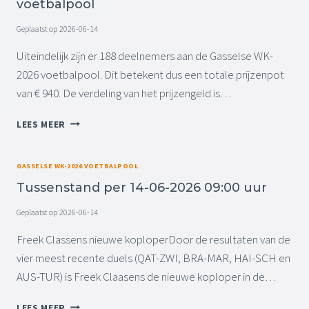
voetbalpool
V
-
A
2
Geplaatst op
2026-06-14
N
0
D
Uiteindelijk zijn er 188 deelnemers aan de Gasselse WK-
2
E
6
2026 voetbalpool. Dit betekent dus een totale prijzenpot
D
0
van € 940. De verdeling van het prijzengeld is…
A
9
G
:
V
(
LEES MEER
0
E
D
0
R
E
U
D
E
GASSELSE WK-2026 VOETBALPOOL
U
E
L
R
Tussenstand per 14-06-2026 09:00 uur
L
1
I
)
Geplaatst op
2026-06-14
N
G
Freek Classens nieuwe koploperDoor de resultaten van de
P
vier meest recente duels (QAT-ZWI, BRA-MAR, HAI-SCH en
R
AUS-TUR) is Freek Claasens de nieuwe koploper in de…
I
J
T
LEES MEER