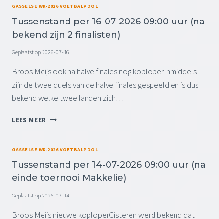
L
I
P
GASSELSE WK-2026 VOETBALPOOL
I
6
N
O
E
Tussenstand per 16-07-2026 09:00 uur (na
)
I
O
bekend zijn 2 finalisten)
T
L
I
Geplaatst op
2026-07-16
E
V
Broos Meijs ook na halve finales nog koploperInmiddels
E
zijn de twee duels van de halve finales gespeeld en is dus
I
bekend welke twee landen zich…
N
D
T
E
LEES MEER
U
L
S
I
S
N
GASSELSE WK-2026 VOETBALPOOL
E
G
Tussenstand per 14-07-2026 09:00 uur (na
N
J
einde toernooi Makkelie)
S
E
T
U
Geplaatst op
2026-07-14
A
G
N
D
Broos Meijs nieuwe koploperGisteren werd bekend dat