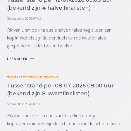
E
7
(
(bekend zijn 4 halve finalisten)
V
-
N
A
2
A
Geplaatst op
2026-07-12
N
0
B
D
Rik van Uhm ook na duels halve finales nog alleen aan
2
E
E
6
K
kopInmiddels zijn de vier duels van de kwartfinales
D
0
E
gespeeld en is dus bekend welke…
A
9
N
G
:
D
T
(
LEES MEER
0
Z
U
D
0
I
S
E
U
J
S
E
GASSELSE WK-2026 VOETBALPOOL
U
N
E
L
R
2
Tussenstand per 08-07-2026 09:00 uur
N
5
(
F
(bekend zijn 8 kwartfinalisten)
S
)
N
I
T
A
N
Geplaatst op
2026-07-08
A
E
A
N
Rik van Uhm ook na duels achtste finales nog
I
L
D
N
I
koploperInmiddels zijn de acht duels van de achtste finales
P
D
S