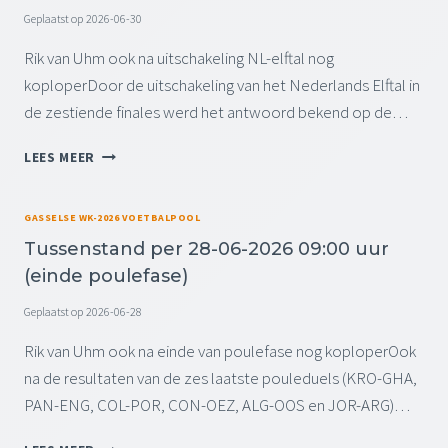
A
2
E
Geplaatst op
2026-06-30
N
0
K
D
Rik van Uhm ook na uitschakeling NL-elftal nog
2
E
E
6
N
koploperDoor de uitschakeling van het Nederlands Elftal in
D
0
D
de zestiende finales werd het antwoord bekend op de…
A
9
Z
G
:
I
T
(
LEES MEER
0
J
U
D
0
N
S
E
U
4
S
E
GASSELSE WK-2026 VOETBALPOOL
U
H
E
L
R
A
Tussenstand per 28-06-2026 09:00 uur
N
4
(
L
(einde poulefase)
S
)
B
V
T
E
E
Geplaatst op
2026-06-28
A
K
F
N
Rik van Uhm ook na einde van poulefase nog koploperOok
E
I
D
N
N
na de resultaten van de zes laatste pouleduels (KRO-GHA,
P
D
A
PAN-ENG, COL-POR, CON-OEZ, ALG-OOS en JOR-ARG)…
E
Z
L
R
I
I
T
3