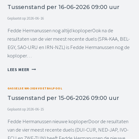
E
L
R
Tussenstand per 16-06-2026 09:00 uur
N
2
S
)
Geplaatst op
2026-06-16
T
A
Fedde Hermanussen nog altijd koploperOok na de
N
resultaten van de vier meest recente duels (SPA-KAA, BEL-
D
EGY, SAO-URU en IRN-NZL) is Fedde Hermanussen nog de
P
koploper…
E
R
T
1
LEES MEER
U
7
S
-
S
0
GASSELSE WK-2026 VOETBALPOOL
E
6
Tussenstand per 15-06-2026 09:00 uur
N
-
S
2
Geplaatst op
2026-06-15
T
0
A
Fedde Hermanussen nieuwe koploperDoor de resultaten
2
N
6
van de vier meest recente duels (DUI-CUR, NED-JAP, IVO-
D
0
ECU en ZWE-TUN) heeft Fedde Hermanussen de nieuwe