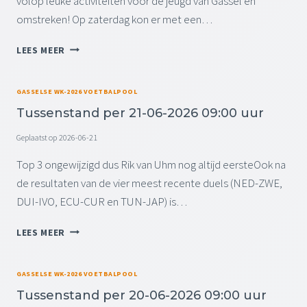
volop leuke activiteiten voor de jeugd van Gassel en
9
omstreken! Op zaterdag kon er met een…
:
0
T
LEES MEER
0
E
U
R
U
U
GASSELSE WK-2026 VOETBALPOOL
R
G
Tussenstand per 21-06-2026 09:00 uur
B
L
Geplaatst op
2026-06-21
I
K
Top 3 ongewijzigd dus Rik van Uhm nog altijd eersteOok na
J
de resultaten van de vier meest recente duels (NED-ZWE,
E
DUI-IVO, ECU-CUR en TUN-JAP) is…
U
G
T
LEES MEER
D
U
J
S
U
S
GASSELSE WK-2026 VOETBALPOOL
B
E
I
Tussenstand per 20-06-2026 09:00 uur
N
L