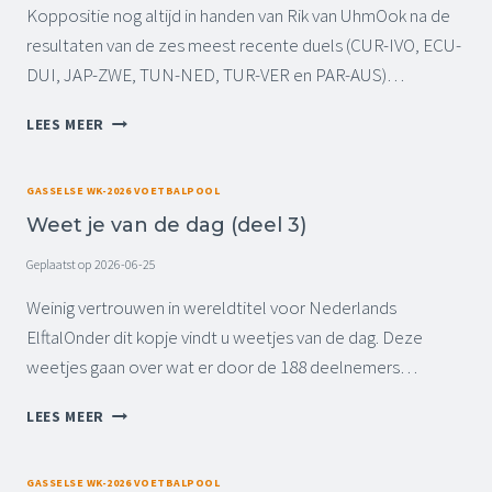
A
Koppositie nog altijd in handen van Rik van UhmOok na de
2
S
N
6
C
resultaten van de zes meest recente duels (CUR-IVO, ECU-
D
0
H
DUI, JAP-ZWE, TUN-NED, TUR-VER en PAR-AUS)…
P
9
A
E
:
K
T
LEES MEER
R
0
E
U
2
0
L
S
7
U
I
S
GASSELSE WK-2026 VOETBALPOOL
-
U
N
E
0
R
G
Weet je van de dag (deel 3)
N
6
(
N
S
Geplaatst op
2026-06-25
-
E
L
T
2
I
-
A
Weinig vertrouwen in wereldtitel voor Nederlands
0
N
E
N
ElftalOnder dit kopje vindt u weetjes van de dag. Deze
2
D
L
D
6
E
F
weetjes gaan over wat er door de 188 deelnemers…
P
0
P
T
E
9
O
A
W
LEES MEER
R
:
U
L
E
2
0
L
)
E
6
0
E
T
GASSELSE WK-2026 VOETBALPOOL
-