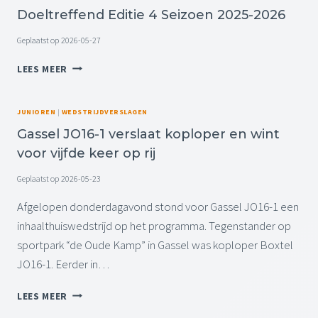
Doeltreffend Editie 4 Seizoen 2025-2026
T
I
M
M
Geplaatst op
2026-05-27
E
E
T
T
D
LEES MEER
G
H
O
E
U
E
L
I
L
JUNIOREN
|
WEDSTRIJDVERSLAGEN
I
S
T
Gassel JO16-1 verslaat koploper en wint
J
W
R
K
I
voor vijfde keer op rij
E
S
N
F
P
S
Geplaatst op
2026-05-23
F
E
T
E
Afgelopen donderdagavond stond voor Gassel JO16-1 een
L
N
,
inhaalthuiswedstrijd op het programma. Tegenstander op
D
W
sportpark “de Oude Kamp” in Gassel was koploper Boxtel
E
E
D
JO16-1. Eerder in…
L
I
W
T
G
LEES MEER
I
I
A
N