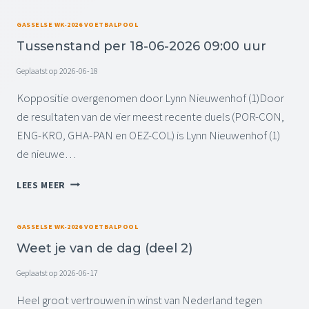
0
S
0
0
S
GASSELSE WK-2026 VOETBALPOOL
-
U
E
0
Tussenstand per 18-06-2026 09:00 uur
U
N
6
R
S
Geplaatst op
2026-06-18
-
T
2
A
Koppositie overgenomen door Lynn Nieuwenhof (1)Door
0
N
de resultaten van de vier meest recente duels (POR-CON,
2
D
6
ENG-KRO, GHA-PAN en OEZ-COL) is Lynn Nieuwenhof (1)
P
0
de nieuwe…
E
9
R
:
T
1
LEES MEER
0
U
9
0
S
-
U
S
0
GASSELSE WK-2026 VOETBALPOOL
U
E
6
R
Weet je van de dag (deel 2)
N
-
S
2
Geplaatst op
2026-06-17
T
0
A
Heel groot vertrouwen in winst van Nederland tegen
2