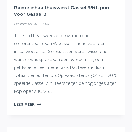
GASSEL
35+1
Ruime inhaalthuiswinst Gassel 35+1, punt
voor Gassel 3
Geplaatst op
2026-04-06
Tijdens dit Paasweekend kwamen drie
seniorenteams van VV Gassel in actie voor een
inhaalwedstrijd. De resultaten waren wisselend
want er was sprake van een overwinning, een
gelijkspel en een nederlaag. Dat leverde dus in
totaal vier punten op. Op Paaszaterdag 04 april 2026
speelde Gassel 2 in Beers tegen de nog ongeslagen
koploper VBC ’25…
RUIME
LEES MEER
INHAALTHUISWINST
GASSEL
35+1,
PUNT