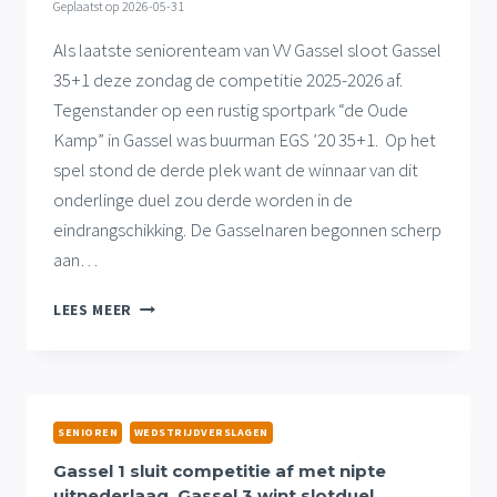
Geplaatst op
2026-05-31
Als laatste seniorenteam van VV Gassel sloot Gassel
35+1 deze zondag de competitie 2025-2026 af.
Tegenstander op een rustig sportpark “de Oude
Kamp” in Gassel was buurman EGS ’20 35+1. Op het
spel stond de derde plek want de winnaar van dit
onderlinge duel zou derde worden in de
eindrangschikking. De Gasselnaren begonnen scherp
aan…
GASSEL
LEES MEER
35+1
SLUIT
COMPETITIE
AF
MET
SENIOREN
WEDSTRIJDVERSLAGEN
RUIME
THUISWINST
Gassel 1 sluit competitie af met nipte
uitnederlaag, Gassel 3 wint slotduel