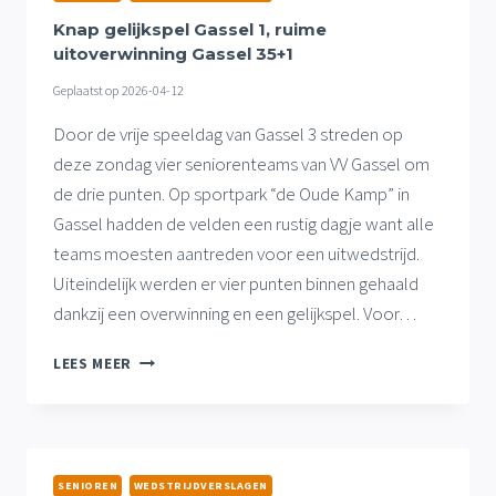
PUNTEN
GASSEL
Knap gelijkspel Gassel 1, ruime
VR18+1
uitoverwinning Gassel 35+1
Geplaatst op
2026-04-12
Door de vrije speeldag van Gassel 3 streden op
deze zondag vier seniorenteams van VV Gassel om
de drie punten. Op sportpark “de Oude Kamp” in
Gassel hadden de velden een rustig dagje want alle
teams moesten aantreden voor een uitwedstrijd.
Uiteindelijk werden er vier punten binnen gehaald
dankzij een overwinning en een gelijkspel. Voor…
KNAP
LEES MEER
GELIJKSPEL
GASSEL
1,
RUIME
UITOVERWINNING
SENIOREN
WEDSTRIJDVERSLAGEN