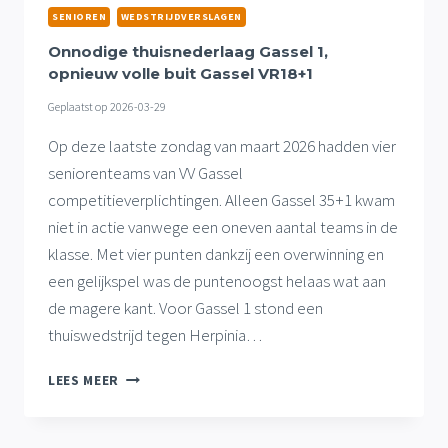
VOOR
SENIOREN
WEDSTRIJDVERSLAGEN
GASSEL
3
Onnodige thuisnederlaag Gassel 1,
opnieuw volle buit Gassel VR18+1
Geplaatst op
2026-03-29
Op deze laatste zondag van maart 2026 hadden vier
seniorenteams van VV Gassel
competitieverplichtingen. Alleen Gassel 35+1 kwam
niet in actie vanwege een oneven aantal teams in de
klasse. Met vier punten dankzij een overwinning en
een gelijkspel was de puntenoogst helaas wat aan
de magere kant. Voor Gassel 1 stond een
thuiswedstrijd tegen Herpinia…
ONNODIGE
LEES MEER
THUISNEDERLAAG
GASSEL
1,