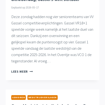
Geplaatst op
2026-05-17
Deze zondag hadden nog vier seniorenteams van VV
Gassel competitieverplichtingen. Gassel VR18+1
speelde vorige week namelijk al het laatste duel van
dit seizoen. Dankzij een overwinning en een
gelijkspel kwam de puntenoogst op vier. Gassel 1
speelde vandaag de laatste wedstrijd van de
competitie 2025-2026. In het Oventje was VCO 1 de
tegenstander. Al vroeg…
GASSEL
LEES MEER
1
SLUIT
COMPETITIE
AF
MET
SENIOREN
WEDSTRIJDVERSLAGEN
NIPTE
UITNEDERLAAG,