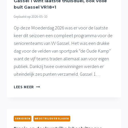
Gassel 1 wint laatste thuisduel, ook volle
GASSEL
buit Gassel VR18+1
3
Geplaatst op
2026-05-10
WINT
SLOTDUEL
Op deze Moederdag 2026 was er voor de laatste
keer dit seizoen een compleet programma voor de
seniorenteams van VV Gassel. Het was een drukke
dag voor de velden van sportpark “de Oude Kamp”
want de vijf teams traden allemaal aan voor eigen
publiek. Dankzij twee overwinningen werden er
uiteindelijk zes punten verzameld. Gassel 1…
GASSEL
LEES MEER
1
WINT
LAATSTE
THUISDUEL,
OOK
SENIOREN
WEDSTRIJDVERSLAGEN
VOLLE
BUIT