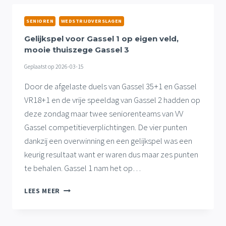
VREEMDE
BODEM,
SENIOREN
WEDSTRIJDVERSLAGEN
NIPTE
UITZEGE
Gelijkspel voor Gassel 1 op eigen veld,
VAN
mooie thuiszege Gassel 3
GASSEL
Geplaatst op
2026-03-15
VR18+1
Door de afgelaste duels van Gassel 35+1 en Gassel
VR18+1 en de vrije speeldag van Gassel 2 hadden op
deze zondag maar twee seniorenteams van VV
Gassel competitieverplichtingen. De vier punten
dankzij een overwinning en een gelijkspel was een
keurig resultaat want er waren dus maar zes punten
te behalen. Gassel 1 nam het op…
GELIJKSPEL
LEES MEER
VOOR
GASSEL
1