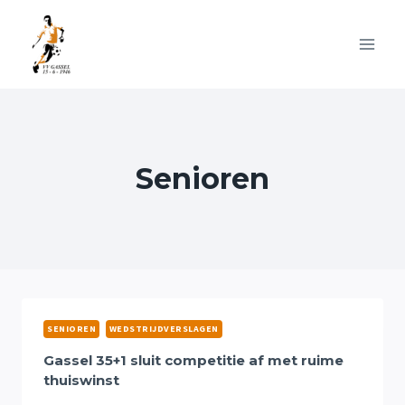
Doorgaan
naar
inhoud
Senioren
SENIOREN
WEDSTRIJDVERSLAGEN
Gassel 35+1 sluit competitie af met ruime
thuiswinst