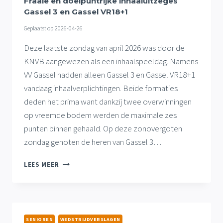
Fraaie en doelpuntrijke inhaaluitzeges
GASSEL
Gassel 3 en Gassel VR18+1
VR18+1
Geplaatst op
2026-04-26
Deze laatste zondag van april 2026 was door de
KNVB aangewezen als een inhaalspeeldag. Namens
VV Gassel hadden alleen Gassel 3 en Gassel VR18+1
vandaag inhaalverplichtingen. Beide formaties
deden het prima want dankzij twee overwinningen
op vreemde bodem werden de maximale zes
punten binnen gehaald. Op deze zonovergoten
zondag genoten de heren van Gassel 3…
FRAAIE
LEES MEER
EN
DOELPUNTRIJKE
INHAALUITZEGES
GASSEL
3
SENIOREN
WEDSTRIJDVERSLAGEN