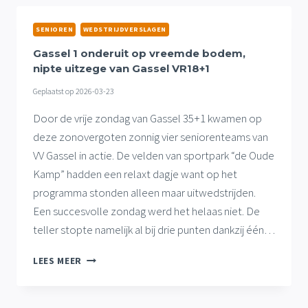
OPNIEUW
VOLLE
SENIOREN
WEDSTRIJDVERSLAGEN
BUIT
GASSEL
Gassel 1 onderuit op vreemde bodem,
VR18+1
nipte uitzege van Gassel VR18+1
Geplaatst op
2026-03-23
Door de vrije zondag van Gassel 35+1 kwamen op
deze zonovergoten zonnig vier seniorenteams van
VV Gassel in actie. De velden van sportpark “de Oude
Kamp” hadden een relaxt dagje want op het
programma stonden alleen maar uitwedstrijden.
Een succesvolle zondag werd het helaas niet. De
teller stopte namelijk al bij drie punten dankzij één…
GASSEL
LEES MEER
1
ONDERUIT
OP