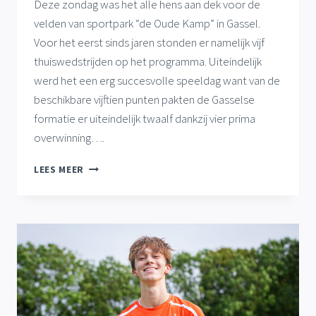
Deze zondag was het alle hens aan dek voor de
velden van sportpark “de Oude Kamp” in Gassel.
Voor het eerst sinds jaren stonden er namelijk vijf
thuiswedstrijden op het programma. Uiteindelijk
werd het een erg succesvolle speeldag want van de
beschikbare vijftien punten pakten de Gasselse
formatie er uiteindelijk twaalf dankzij vier prima
overwinning….
GASSEL
LEES MEER
1
WINT
SPANNEND
DUEL,
MONSTERZEGE
GASSEL
VR18+1