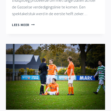
thuisploeg probeerde om met lange ballen achter
de Gasselse verdedigingslinie te komen. Een
spektakelstuk werd in de eerste helft zeker…
DOELPUNTLOOS
LEES MEER
INHAALGELIJKSPEL
GASSEL
1