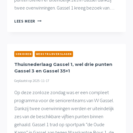
twee overwinningen. Gassel 1 kreeg bezoek van…
GASSEL
LEES MEER
1
ONDERUIT
OP
EIGEN
VELD,
SENIOREN
WEDSTRIJDVERSLAGEN
WEL
THUISZEGES
Thuisnederlaag Gassel 1, wel drie punten
GASSEL
Gassel 3 en Gassel 35+1
3
Geplaatst op
2025-11-17
EN
35+1
Op deze zonloze zondag was er een compleet
programma voor de seniorenteams van VV Gassel.
Dankzij twee overwinningen werden er uiteindelijk
zes van de beschikbare vijftien punten binnen
gehaald. Gassel 1 trad op sportpark “de Oude
Kamp” in Gassel aan tegen Maaskantse Boys 1, de