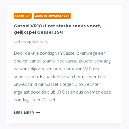
1,
MOOIE
THUISZEGES
SENIOREN
WEDSTRIJDVERSLAGEN
VAN
35+1
Gassel VR18+1 zet sterke reeks voort,
EN
gelijkspel Gassel 35+1
VR18+1
Geplaatst op
2025-10-26
Door de vrije zondag van Gassel 2 vanwege een
oneven aantal teams in de klasse zouden vandaag
aanvankelijk vier seniorenteams van VV Gassel in
actie komen. Rond de klok van tien uur werd de
uitwedstrijd van Gassel 1 tegen Cito 1 echter
afgelast door de club uit Oss en dus kwamen deze
zondag alleen Gassel…
GASSEL
LEES MEER
VR18+1
ZET