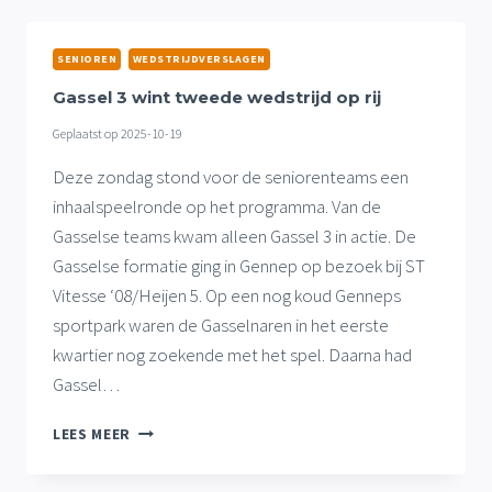
STERKE
REEKS
VOORT,
SENIOREN
WEDSTRIJDVERSLAGEN
GELIJKSPEL
GASSEL
Gassel 3 wint tweede wedstrijd op rij
35+1
Geplaatst op
2025-10-19
Deze zondag stond voor de seniorenteams een
inhaalspeelronde op het programma. Van de
Gasselse teams kwam alleen Gassel 3 in actie. De
Gasselse formatie ging in Gennep op bezoek bij ST
Vitesse ‘08/Heijen 5. Op een nog koud Genneps
sportpark waren de Gasselnaren in het eerste
kwartier nog zoekende met het spel. Daarna had
Gassel…
GASSEL
LEES MEER
3
WINT