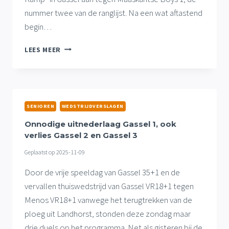
nummer twee van de ranglijst. Na een wat aftastend
begin…
THUISNEDERLAAG
LEES MEER
GASSEL
1,
WEL
DRIE
PUNTEN
SENIOREN
WEDSTRIJDVERSLAGEN
GASSEL
3
Onnodige uitnederlaag Gassel 1, ook
EN
verlies Gassel 2 en Gassel 3
GASSEL
Geplaatst op
2025-11-09
35+1
Door de vrije speeldag van Gassel 35+1 en de
vervallen thuiswedstrijd van Gassel VR18+1 tegen
Menos VR18+1 vanwege het terugtrekken van de
ploeg uit Landhorst, stonden deze zondag maar
drie duels op het programma. Net als gisteren bij de