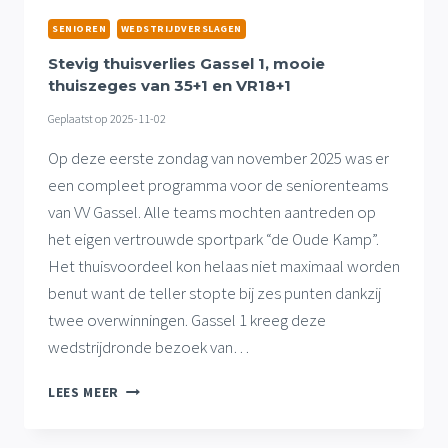
SENIOREN
WEDSTRIJDVERSLAGEN
Stevig thuisverlies Gassel 1, mooie
thuiszeges van 35+1 en VR18+1
Geplaatst op
2025-11-02
Op deze eerste zondag van november 2025 was er
een compleet programma voor de seniorenteams
van VV Gassel. Alle teams mochten aantreden op
het eigen vertrouwde sportpark “de Oude Kamp”.
Het thuisvoordeel kon helaas niet maximaal worden
benut want de teller stopte bij zes punten dankzij
twee overwinningen. Gassel 1 kreeg deze
wedstrijdronde bezoek van…
STEVIG
LEES MEER
THUISVERLIES
GASSEL