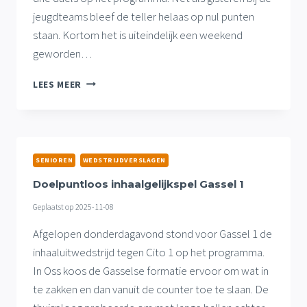
jeugdteams bleef de teller helaas op nul punten
staan. Kortom het is uiteindelijk een weekend
geworden…
ONNODIGE
LEES MEER
UITNEDERLAAG
GASSEL
1,
OOK
VERLIES
SENIOREN
WEDSTRIJDVERSLAGEN
GASSEL
2
Doelpuntloos inhaalgelijkspel Gassel 1
EN
Geplaatst op
2025-11-08
GASSEL
3
Afgelopen donderdagavond stond voor Gassel 1 de
inhaaluitwedstrijd tegen Cito 1 op het programma.
In Oss koos de Gasselse formatie ervoor om wat in
te zakken en dan vanuit de counter toe te slaan. De