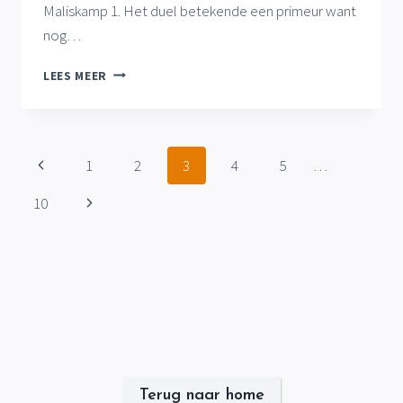
Maliskamp 1. Het duel betekende een primeur want
nog…
GASSEL
LEES MEER
1
ONDERUIT
OP
EIGEN
Paginanavigatie
Vorige
1
2
3
4
5
…
VELD,
EERSTE
pagina
Volgende
10
COMPETITIEZEGE
OOIT
pagina
GASSEL
35+1
Terug naar home