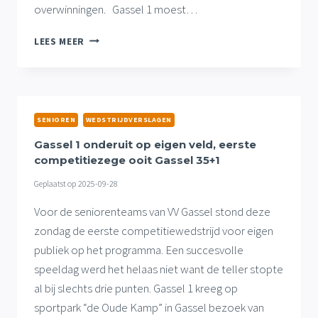
overwinningen. Gassel 1 moest…
GASSEL
LEES MEER
1
PAKT
VOLLE
BUIT,
MONSTERZEGE
SENIOREN
WEDSTRIJDVERSLAGEN
GASSEL
VR18+1
Gassel 1 onderuit op eigen veld, eerste
competitiezege ooit Gassel 35+1
Geplaatst op
2025-09-28
Voor de seniorenteams van VV Gassel stond deze
zondag de eerste competitiewedstrijd voor eigen
publiek op het programma. Een succesvolle
speeldag werd het helaas niet want de teller stopte
al bij slechts drie punten. Gassel 1 kreeg op
sportpark “de Oude Kamp” in Gassel bezoek van