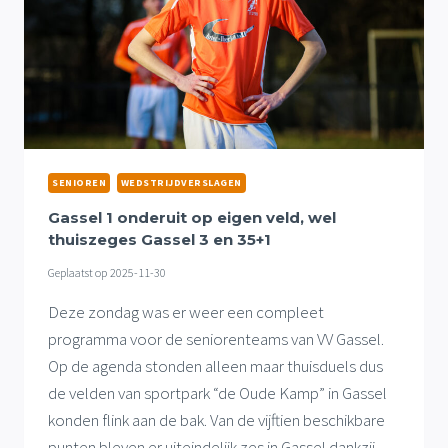
SENIOREN
WEDSTRIJDVERSLAGEN
Gassel 1 onderuit op eigen veld, wel
thuiszeges Gassel 3 en 35+1
Geplaatst op
2025-11-30
Deze zondag was er weer een compleet
programma voor de seniorenteams van VV Gassel.
Op de agenda stonden alleen maar thuisduels dus
de velden van sportpark “de Oude Kamp” in Gassel
konden flink aan de bak. Van de vijftien beschikbare
punten bleven er uiteindelijk zes in Gassel dankzij