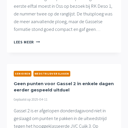
eerste elftal moest in Oss op bezoek bij RK Deso 1,
de nummer twee op de ranglijst. De thuisploeg was
de meer aanvallende ploeg, maar de Gasselse
formatie stond goed compact en gaf geen…
NIPTE
LEES MEER
UITNEDERLAAG
VOOR
GASSEL
1,
PUNT
SENIOREN
WEDSTRIJDVERSLAGEN
OP
VREEMDE
Geen punten voor Gassel 2 in enkele dagen
BODEM
eerder gespeeld uitduel
GASSEL
Geplaatst op
2025-04-11
3
Gassel 2 is er afgelopen donderdagavond niet in
geslaagd om punten te pakken in de uitwedstrijd
tegen het hooggeklasseerde JVC Cuijk 3. Op