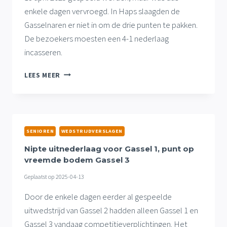
enkele dagen vervroegd. In Haps slaagden de
Gasselnaren er niet in om de drie punten te pakken.
De bezoekers moesten een 4-1 nederlaag
incasseren.
GASSEL
LEES MEER
3
ZONDER
PUNTEN
HUISWAARTS
NA
SENIOREN
WEDSTRIJDVERSLAGEN
DOORDEWEEKS
INHAALUITVERLIES
Nipte uitnederlaag voor Gassel 1, punt op
vreemde bodem Gassel 3
Geplaatst op
2025-04-13
Door de enkele dagen eerder al gespeelde
uitwedstrijd van Gassel 2 hadden alleen Gassel 1 en
Gassel 3 vandaag competitieverplichtingen. Het