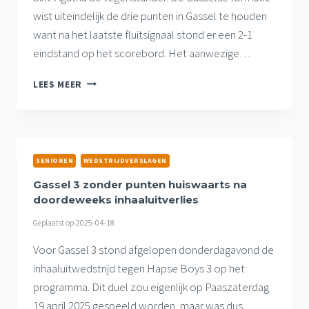
wist uiteindelijk de drie punten in Gassel te houden
want na het laatste fluitsignaal stond er een 2-1
eindstand op het scorebord. Het aanwezige…
GASSEL
LEES MEER
2
PAKT
VOLLE
BUIT
IN
SENIOREN
WEDSTRIJDVERSLAGEN
INHAALTHUISDUEL
TEGEN
Gassel 3 zonder punten huiswaarts na
EERSTE
doordeweeks inhaaluitverlies
ELFTAL
Geplaatst op
2025-04-18
VCA
Voor Gassel 3 stond afgelopen donderdagavond de
inhaaluitwedstrijd tegen Hapse Boys 3 op het
programma. Dit duel zou eigenlijk op Paaszaterdag
19 april 2025 gespeeld worden, maar was dus