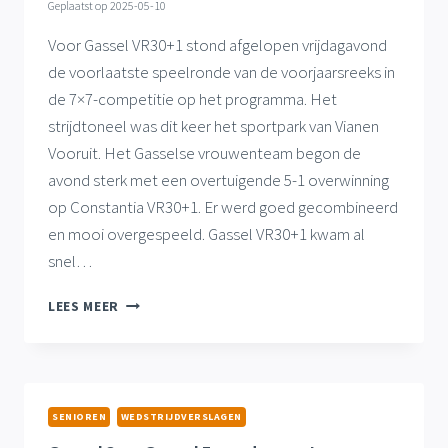
Geplaatst op
2025-05-10
Voor Gassel VR30+1 stond afgelopen vrijdagavond
de voorlaatste speelronde van de voorjaarsreeks in
de 7×7-competitie op het programma. Het
strijdtoneel was dit keer het sportpark van Vianen
Vooruit. Het Gasselse vrouwenteam begon de
avond sterk met een overtuigende 5-1 overwinning
op Constantia VR30+1. Er werd goed gecombineerd
en mooi overgespeeld. Gassel VR30+1 kwam al
snel…
WISSELEND
LEES MEER
SUCCES
VOOR
GASSEL
VR30+1
TIJDENS
SENIOREN
WEDSTRIJDVERSLAGEN
VOORLAATSTE