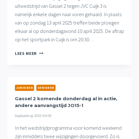
uitwedstrijd van Gassel 2 tegen JVC Cuijk 3 is
namelijk enkele dagen naar voren gehaald. In plaats
van op zondag 13 april 2025 treffen beide ploegen
elkaar al op donderdagavond 10 april 2025. De aftrap
op het sportpark in Cuijk is om 20:30…
GASSEL
LEES MEER
2
KOMENDE
DONDERDAGAVOND
AL
IN
JUNIOREN
SENIOREN
ACTIE
VOOR
Gassel 2 komende donderdag al in actie,
UITDUEL
andere aanvangstijd JO15-1
TEGEN
Geplaatst op
2025-04-09
JVC
In het wedstrijdprogramma voor komend weekend
zijn inmiddels twee wijzigingen doorgevoerd. Zo is