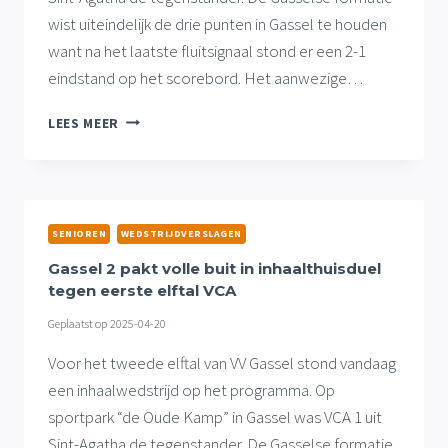
wist uiteindelijk de drie punten in Gassel te houden
want na het laatste fluitsignaal stond er een 2-1
eindstand op het scorebord. Het aanwezige…
GASSEL
LEES MEER
2
PAKT
VOLLE
BUIT
IN
SENIOREN
WEDSTRIJDVERSLAGEN
INHAALTHUISDUEL
TEGEN
Gassel 2 pakt volle buit in inhaalthuisduel
EERSTE
tegen eerste elftal VCA
ELFTAL
Geplaatst op
2025-04-20
VCA
Voor het tweede elftal van VV Gassel stond vandaag
een inhaalwedstrijd op het programma. Op
sportpark “de Oude Kamp” in Gassel was VCA 1 uit
Sint-Agatha de tegenstander. De Gasselse formatie