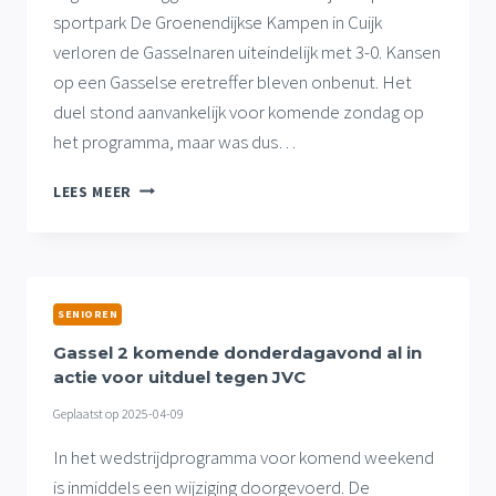
sportpark De Groenendijkse Kampen in Cuijk
verloren de Gasselnaren uiteindelijk met 3-0. Kansen
op een Gasselse eretreffer bleven onbenut. Het
duel stond aanvankelijk voor komende zondag op
het programma, maar was dus…
GEEN
LEES MEER
PUNTEN
VOOR
GASSEL
2
IN
SENIOREN
ENKELE
DAGEN
Gassel 2 komende donderdagavond al in
EERDER
actie voor uitduel tegen JVC
GESPEELD
Geplaatst op
2025-04-09
UITDUEL
In het wedstrijdprogramma voor komend weekend
is inmiddels een wijziging doorgevoerd. De