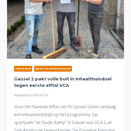
NA
VERLOREN
UITDUEL
SENIOREN
WEDSTRIJDVERSLAGEN
Gassel 2 pakt volle buit in inhaalthuisduel
tegen eerste elftal VCA
Geplaatst op
2025-04-20
Voor het tweede elftal van VV Gassel stond vandaag
een inhaalwedstrijd op het programma. Op
sportpark “de Oude Kamp” in Gassel was VCA 1 uit
Sint-Agatha de tegenstander. De Gasselse formatie