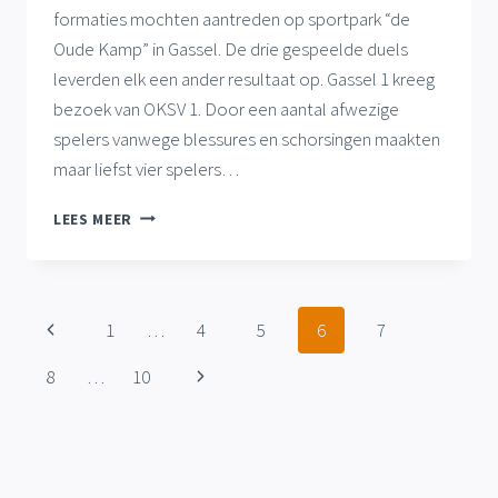
formaties mochten aantreden op sportpark “de
Oude Kamp” in Gassel. De drie gespeelde duels
leverden elk een ander resultaat op. Gassel 1 kreeg
bezoek van OKSV 1. Door een aantal afwezige
spelers vanwege blessures en schorsingen maakten
maar liefst vier spelers…
VOLLE
LEES MEER
BUIT
GASSEL
1
IN
Paginanavigatie
Vorige
1
…
4
5
6
7
THUISDUEL
TEGEN
pagina
Volgende
8
…
10
OKSV,
GELIJKSPEL
pagina
VOOR
GASSEL
3