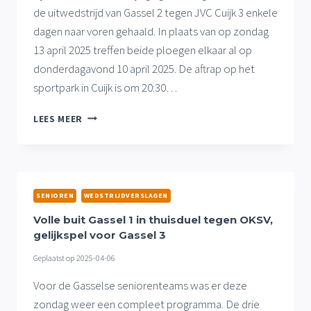
de uitwedstrijd van Gassel 2 tegen JVC Cuijk 3 enkele
dagen naar voren gehaald. In plaats van op zondag
13 april 2025 treffen beide ploegen elkaar al op
donderdagavond 10 april 2025. De aftrap op het
sportpark in Cuijk is om 20:30…
GASSEL
LEES MEER
2
KOMENDE
DONDERDAG
AL
IN
SENIOREN
WEDSTRIJDVERSLAGEN
ACTIE,
ANDERE
Volle buit Gassel 1 in thuisduel tegen OKSV,
AANVANGSTIJD
gelijkspel voor Gassel 3
JO15-
Geplaatst op
2025-04-06
1
Voor de Gasselse seniorenteams was er deze
zondag weer een compleet programma. De drie