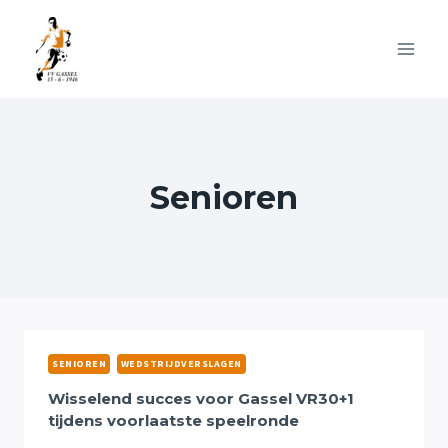
Doorgaan
naar
inhoud
Senioren
SENIOREN
WEDSTRIJDVERSLAGEN
Wisselend succes voor Gassel VR30+1
tijdens voorlaatste speelronde