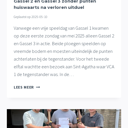
SPEELRONDE
Gassel 2 en Gassel 3 zonder punten
huiswaarts na verloren uitduel
Geplaatst op
2025-05-10
Vanwege een vrije speeldag van Gassel 1 kwamen
op deze eerste zondag van mei 2025 alleen Gassel 2
en Gassel 3 in actie. Beide ploegen speelden op
vreemde bodem en moesten uiteindelijk de punten
achterlaten bij de tegenstander. Voor het tweede
elftal wachtte een bezoek aan Sint-Agatha waar VCA
1 de tegenstander was. In de…
GASSEL
LEES MEER
2
EN
GASSEL
3
ZONDER
PUNTEN
HUISWAARTS