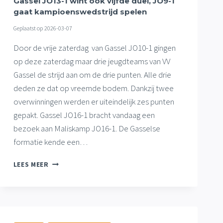
Gassel JO13-1 wint ook vijfde duel, JO9-1
gaat kampioenswedstrijd spelen
Geplaatst op
2026-03-07
Door de vrije zaterdag van Gassel JO10-1 gingen
op deze zaterdag maar drie jeugdteams van VV
Gassel de strijd aan om de drie punten. Alle drie
deden ze dat op vreemde bodem. Dankzij twee
overwinningen werden er uiteindelijk zes punten
gepakt. Gassel JO16-1 bracht vandaag een
bezoek aan Maliskamp JO16-1. De Gasselse
formatie kende een…
GASSEL
LEES MEER
JO13-
1
WINT
OOK
VIJFDE