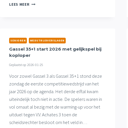
GASSEL
LEES MEER
1
HERVAT
COMPETITIE
MET
GELIJKSPEL,
RUIME
SENIOREN
WEDSTRIJDVERSLAGEN
THUISZEGES
Gassel 35+1 start 2026 met gelijkspel bij
3E
koploper
EN
VR18+1
Geplaatst op
2026-01-25
Voor zowel Gassel 3 als Gassel 35+1 stond deze
zondag de eerste competitiewedstrijd van het
jaar 2026 op de agenda. Het derde elftal kwam
uiteindelijk toch niet in actie. De spelers waren in
vol ornaat al bezig met de warming-up voor het
uitduel tegen V.V. Achates 3 toen de
scheidsrechter besloot om het veld in…