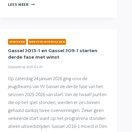
GASSEL
LEES MEER
JO13-
1
EN
GASSEL
JO9-
1
JUNIOREN
WEDSTRIJDVERSLAGEN
WINNEN
Gassel JO13-1 en Gassel JO9-1 starten
OOK
derde fase met winst
TWEEDE
DUEL
Geplaatst op
2026-01-25
FASE
DRIE
Op zaterdag 24 januari 2026 ging voor de
jeugdteams van VV Gassel de derde fase van het
seizoen 2025-2026 van start. Van de twaalf punten
die op het spel stonden, werden er zes binnen
gehaald dankzij twee overwinningen. Zeker geen
verkeerde start want op het programma stonden
alleen uitwedstrijden. Gassel JO16-1 moest in Den