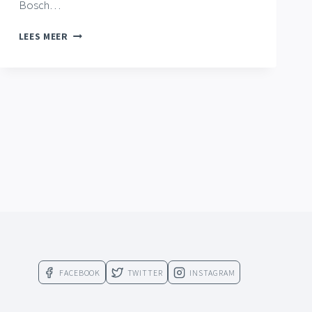
Bosch…
GASSEL
LEES MEER
JO13-
1
EN
GASSEL
JO9-
gende
1
STARTEN
na
DERDE
FASE
MET
WINST
FACEBOOK
TWITTER
INSTAGRAM