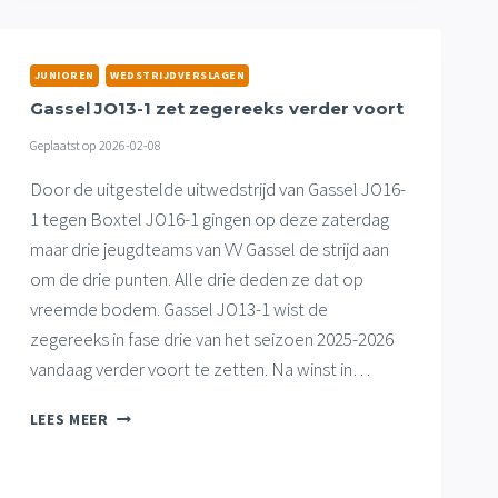
GASSELSE
JEUGDTEAMS
JUNIOREN
WEDSTRIJDVERSLAGEN
Gassel JO13-1 zet zegereeks verder voort
Geplaatst op
2026-02-08
Door de uitgestelde uitwedstrijd van Gassel JO16-
1 tegen Boxtel JO16-1 gingen op deze zaterdag
maar drie jeugdteams van VV Gassel de strijd aan
om de drie punten. Alle drie deden ze dat op
vreemde bodem. Gassel JO13-1 wist de
zegereeks in fase drie van het seizoen 2025-2026
vandaag verder voort te zetten. Na winst in…
GASSEL
LEES MEER
JO13-
1
ZET