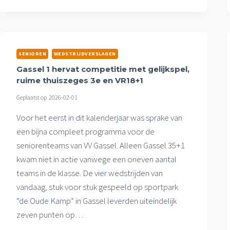
ZURE
UITNEDERLAAG
GASSEL
1
TEGEN
SENIOREN
WEDSTRIJDVERSLAGEN
KOPLOPER,
Gassel 1 hervat competitie met gelijkspel,
WEL
ruime thuiszeges 3e en VR18+1
WINST
GASSEL
Geplaatst op
2026-02-01
35+1
Voor het eerst in dit kalenderjaar was sprake van
een bijna compleet programma voor de
seniorenteams van VV Gassel. Alleen Gassel 35+1
kwam niet in actie vanwege een oneven aantal
teams in de klasse. De vier wedstrijden van
vandaag, stuk voor stuk gespeeld op sportpark
“de Oude Kamp” in Gassel leverden uiteindelijk
zeven punten op…