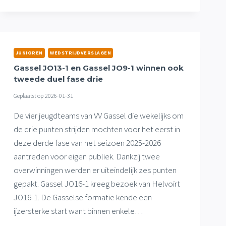
ZEGEREEKS
VERDER
VOORT
JUNIOREN
WEDSTRIJDVERSLAGEN
Gassel JO13-1 en Gassel JO9-1 winnen ook
tweede duel fase drie
Geplaatst op
2026-01-31
De vier jeugdteams van VV Gassel die wekelijks om
de drie punten strijden mochten voor het eerst in
deze derde fase van het seizoen 2025-2026
aantreden voor eigen publiek. Dankzij twee
overwinningen werden er uiteindelijk zes punten
gepakt. Gassel JO16-1 kreeg bezoek van Helvoirt
JO16-1. De Gasselse formatie kende een
ijzersterke start want binnen enkele…