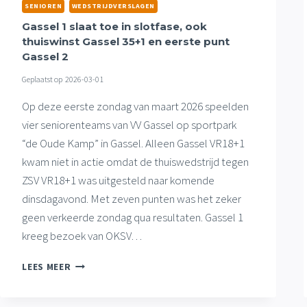
WEL
SENIOREN
WEDSTRIJDVERSLAGEN
ZEGES
Gassel 1 slaat toe in slotfase, ook
GASSEL
thuiswinst Gassel 35+1 en eerste punt
3
Gassel 2
EN
GASSEL
Geplaatst op
2026-03-01
VR18+1
Op deze eerste zondag van maart 2026 speelden
vier seniorenteams van VV Gassel op sportpark
“de Oude Kamp” in Gassel. Alleen Gassel VR18+1
kwam niet in actie omdat de thuiswedstrijd tegen
ZSV VR18+1 was uitgesteld naar komende
dinsdagavond. Met zeven punten was het zeker
geen verkeerde zondag qua resultaten. Gassel 1
kreeg bezoek van OKSV…
GASSEL
LEES MEER
1
SLAAT
TOE