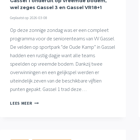
Gassel 1 onderuit op vreemde bodem,
wel zeges Gassel 3 en Gassel VR18+1
Geplaatst op
2026-03-08
Op deze zonnige zondag was er een compleet
programma voor de seniorenteams van VV Gassel.
De velden op sportpark “de Oude Kamp” in Gassel
hadden een rustig dagje want alle teams
speelden op vreemde bodem. Dankzij twee
overwinningen en een gelijkspel werden er
uiteindelijk zeven van de beschikbare vijftien
punten gepakt. Gassel 1 trad deze…
GASSEL
LEES MEER
1
ONDERUIT
OP
VREEMDE
BODEM,