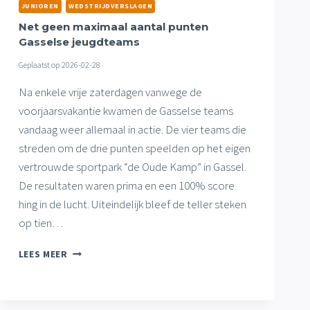
DUEL,
JUNIOREN
WEDSTRIJDVERSLAGEN
JO9-
Net geen maximaal aantal punten
1
Gasselse jeugdteams
GAAT
KAMPIOENSWEDSTRIJD
Geplaatst op
2026-02-28
SPELEN
Na enkele vrije zaterdagen vanwege de
voorjaarsvakantie kwamen de Gasselse teams
vandaag weer allemaal in actie. De vier teams die
streden om de drie punten speelden op het eigen
vertrouwde sportpark “de Oude Kamp” in Gassel.
De resultaten waren prima en een 100% score
hing in de lucht. Uiteindelijk bleef de teller steken
op tien…
NET
LEES MEER
GEEN
MAXIMAAL
AANTAL
PUNTEN