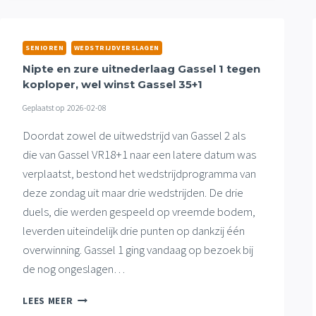
IN
SLOTFASE,
OOK
SENIOREN
WEDSTRIJDVERSLAGEN
THUISWINST
Nipte en zure uitnederlaag Gassel 1 tegen
GASSEL
koploper, wel winst Gassel 35+1
35+1
EN
Geplaatst op
2026-02-08
EERSTE
PUNT
Doordat zowel de uitwedstrijd van Gassel 2 als
GASSEL
die van Gassel VR18+1 naar een latere datum was
2
verplaatst, bestond het wedstrijdprogramma van
deze zondag uit maar drie wedstrijden. De drie
duels, die werden gespeeld op vreemde bodem,
leverden uiteindelijk drie punten op dankzij één
overwinning. Gassel 1 ging vandaag op bezoek bij
de nog ongeslagen…
NIPTE
LEES MEER
EN