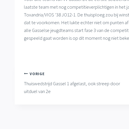
laatste team met nog competitieverplichtigen in het j
Toxandria/VIOS ’38 JO12-1. De thuisploeg zou bij wins
dat te voorkomen. Het lukte echter niet om punten af 
alle Gasselse jeugdteams start fase 3 van de competit
gespeeld gaat worden is op dit moment nog niet beke
Bericht
VORIGE
Thuiswedstrijd Gassel 1 afgelast, ook streep door
navigatie
uitduel van 2e