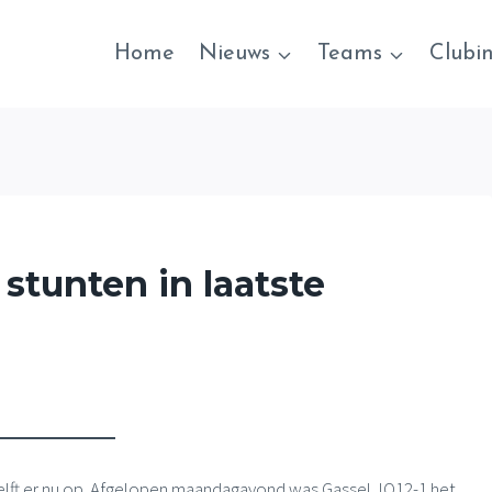
Home
Nieuws
Teams
Clubi
 stunten in laatste
helft er nu op. Afgelopen maandagavond was Gassel JO12-1 het