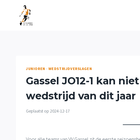
Doorgaan
naar
inhoud
JUNIOREN
-
WEDSTRIJDVERSLAGEN
Gassel JO12-1 kan niet
wedstrijd van dit jaar
Geplaatst op
2024-12-17
Voor alle teams van VV Gassel zit de eerste seizoens