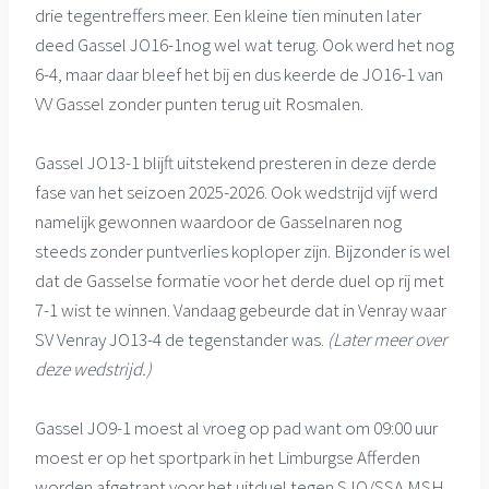
drie tegentreffers meer. Een kleine tien minuten later
deed Gassel JO16-1nog wel wat terug. Ook werd het nog
6-4, maar daar bleef het bij en dus keerde de JO16-1 van
VV Gassel zonder punten terug uit Rosmalen.
Gassel JO13-1 blijft uitstekend presteren in deze derde
fase van het seizoen 2025-2026. Ook wedstrijd vijf werd
namelijk gewonnen waardoor de Gasselnaren nog
steeds zonder puntverlies koploper zijn. Bijzonder is wel
dat de Gasselse formatie voor het derde duel op rij met
7-1 wist te winnen. Vandaag gebeurde dat in Venray waar
SV Venray JO13-4 de tegenstander was.
(Later meer over
deze wedstrijd.)
Gassel JO9-1 moest al vroeg op pad want om 09:00 uur
moest er op het sportpark in het Limburgse Afferden
worden afgetrapt voor het uitduel tegen SJO/SSA MSH