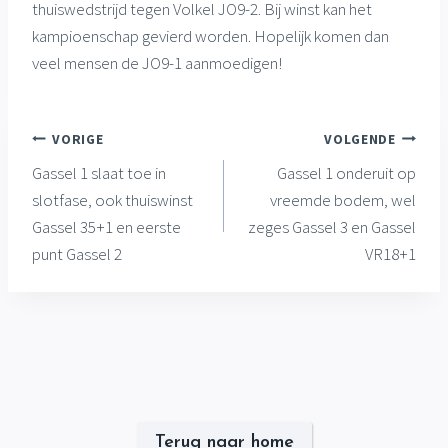
thuiswedstrijd tegen Volkel JO9-2. Bij winst kan het
kampioenschap gevierd worden. Hopelijk komen dan
veel mensen de JO9-1 aanmoedigen!
Bericht
VORIGE
VOLGENDE
Gassel 1 slaat toe in
Gassel 1 onderuit op
navigatie
slotfase, ook thuiswinst
vreemde bodem, wel
Gassel 35+1 en eerste
zeges Gassel 3 en Gassel
punt Gassel 2
VR18+1
Terug naar home