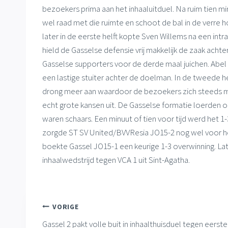
bezoekers prima aan het inhaaluitduel. Na ruim tien mi
wel raad met die ruimte en schoot de bal in de verre
later in de eerste helft kopte Sven Willems na een int
hield de Gasselse defensie vrij makkelijk de zaak ach
Gasselse supporters voor de derde maal juichen. Abel 
een lastige stuiter achter de doelman. In de tweede he
drong meer aan waardoor de bezoekers zich steeds 
echt grote kansen uit. De Gasselse formatie loerden o
waren schaars. Een minuut of tien voor tijd werd het 
zorgde ST SV United/BVVResia JO15-2 nog wel voor he
boekte Gassel JO15-1 een keurige 1-3 overwinning. La
inhaalwedstrijd tegen VCA 1 uit Sint-Agatha.
Bericht
VORIGE
Gassel 2 pakt volle buit in inhaalthuisduel tegen eerste