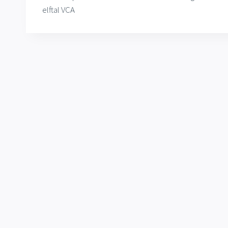
navigatie
elftal VCA