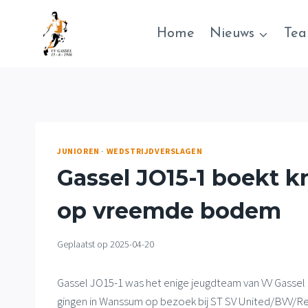
Doorgaan
naar
Home
Nieuws
Te
inhoud
JUNIOREN
-
WEDSTRIJDVERSLAGEN
Gassel JO15-1 boekt 
op vreemde bodem
Geplaatst op
2025-04-20
Gassel JO15-1 was het enige jeugdteam van VV Gassel
gingen in Wanssum op bezoek bij ST SV United/BVV/Res