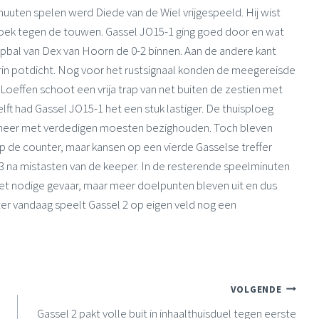
nuuten spelen werd Diede van de Wiel vrijgespeeld. Hij wist
 hoek tegen de touwen. Gassel JO15-1 ging goed door en wat
rapbal van Dex van Hoorn de 0-2 binnen. Aan de andere kant
terin potdicht. Nog voor het rustsignaal konden de meegereisde
Loeffen schoot een vrija trap van net buiten de zestien met
lft had Gassel JO15-1 het een stuk lastiger. De thuisploeg
meer met verdedigen moesten bezighouden. Toch bleven
p de counter, maar kansen op een vierde Gasselse treffer
1-3 na mistasten van de keeper. In de resterende speelminuten
t nodige gevaar, maar meer doelpunten bleven uit en dus
ter vandaag speelt Gassel 2 op eigen veld nog een
VOLGENDE
Gassel 2 pakt volle buit in inhaalthuisduel tegen eerste