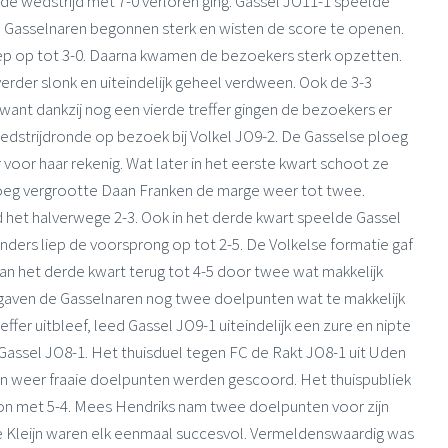
e wedstrijd met 7-0 verloren ging. Gassel JO11-1 speelde
e Gasselnaren begonnen sterk en wisten de score te openen.
ep op tot 3-0. Daarna kwamen de bezoekers sterk opzetten.
erder slonk en uiteindelijk geheel verdween. Ook de 3-3
want dankzij nog een vierde treffer gingen de bezoekers er
edstrijdronde op bezoek bij Volkel JO9-2. De Gasselse ploeg
oor haar rekenig. Wat later in het eerste kwart schoot ze
loeg vergrootte Daan Franken de marge weer tot twee.
 het halverwege 2-3. Ook in het derde kwart speelde Gassel
inders liep de voorsprong op tot 2-5. De Volkelse formatie gaf
n het derde kwart terug tot 4-5 door twee wat makkelijk
 gaven de Gasselnaren nog twee doelpunten wat te makkelijk
er uitbleef, leed Gassel JO9-1 uiteindelijk een zure en nipte
Gassel JO8-1. Het thuisduel tegen FC de Rakt JO8-1 uit Uden
en weer fraaie doelpunten werden gescoord. Het thuispubliek
won met 5-4. Mees Hendriks nam twee doelpunten voor zijn
 de Kleijn waren elk eenmaal succesvol. Vermeldenswaardig was