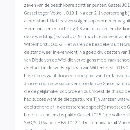
zeven van de beschikbare achttien punten. Gassel JO
Gassel tegen Volkel JO19-1. Na een 2-1 voorsprong bi
achterstand. Het leek vervolgens op een nederlaag uit 
Hermanussen er toch nog 3-3 van te maken en dus kon G
deze wedstrijd.) Gassel JO15-1 mocht eveneens aantr
Wittenhorst JO15-2. Het waren de bezoekers uit Horst 
de stand weer in evenwicht. Na goed druk zetten van
van Diede van de Wiel die vervolgens mooi raak schoo
doelpunt in de wedstrijd toch van Wittenhorst JO15-2. 
had succes want door een doelpunt van Tijn Janssen k
Janssen opnieuw succes en stonden de Gasselnaren du
die de gelijkmaker scoorde en dus moest de thuispl
had succes want de diepgestuurde Tijn Janssen was w
doeltreffend af. In de resterende speeltijd moest de 
bleef in stand en dus pakte Gassel JO15-1 de volle bu
SVO/SJO Vianen-HBV JO12-1. De combinatie uit Vianen