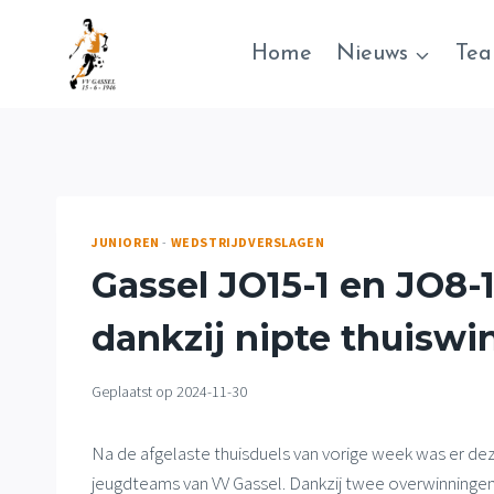
Doorgaan
naar
Home
Nieuws
Te
inhoud
JUNIOREN
-
WEDSTRIJDVERSLAGEN
Gassel JO15-1 en JO8-1
dankzij nipte thuiswi
Geplaatst op
2024-11-30
Na de afgelaste thuisduels van vorige week was er 
jeugdteams van VV Gassel. Dankzij twee overwinningen 