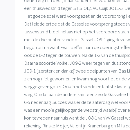
deden erg hun best, maar konden niet voorkomen dat d
een thuiswedstrijd tegen ST SIOL/JVC Cuijk JO11-5. D
Het goede spel werd voortgezet en de voorsprong li
Dat leidde ertoe dat de Gasselse voorsprong steeds v
tussenstand bleef helaas niet op het scorebord staan 
met de drie punten vandoor. Gassel JO9-1 ging deze w
begon prima want Eva Loeffen nam de openingstreffer v
ook de 0-2 tegen de touwen. Na de 1-2 van de thuisp
Daarna scoorde Volkel JO9-2 weer tegen en dus stond
JO9-1 ijzersterk en dankzij twee doelpunten van Bas L
zich nog niet gewonnen en kwam nog voor het einde va
weggegeven goals. Ook in het vierde en laatste kwart
weg. Omdat aan de andere kant een zesde Gasselse treff
6-5 nederlaag. Succes was er deze zaterdag wel voor 
was een mooie gelijkopgande wedstrijd waarbij over 
kon tevreden naar huis want de JO8-1 van VV Gassel 
rekening. Rinske Meijer, Valentijn Kranenburg en Mila