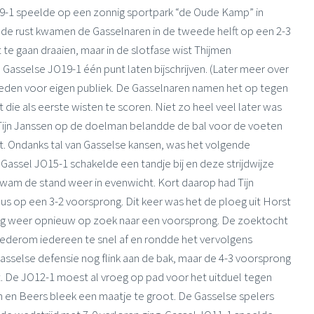
19-1 speelde op een zonnig sportpark “de Oude Kamp” in
j de rust kwamen de Gasselnaren in de tweede helft op een 2-3
te gaan draaien, maar in de slotfase wist Thijmen
asselse JO19-1 één punt laten bijschrijven. (Later meer over
eden voor eigen publiek. De Gasselnaren namen het op tegen
die als eerste wisten te scoren. Niet zo heel veel later was
 Tijn Janssen op de doelman belandde de bal voor de voeten
t. Ondanks tal van Gasselse kansen, was het volgende
Gassel JO15-1 schakelde een tandje bij en deze strijdwijze
wam de stand weer in evenwicht. Kort daarop had Tijn
s op een 3-2 voorsprong. Dit keer was het de ploeg uit Horst
oeg weer opnieuw op zoek naar een voorsprong. De zoektocht
ederom iedereen te snel af en rondde het vervolgens
Gasselse defensie nog flink aan de bak, maar de 4-3 voorsprong
it. De JO12-1 moest al vroeg op pad voor het uitduel tegen
 en Beers bleek een maatje te groot. De Gasselse spelers