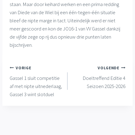
staan. Maar door keihard werken en een prima redding
van Diede van de Wiel bij een één-tegen-één situatie
bleef de nipte marge in tact. Uiteindelijk werd er niet
meer gescoord en kon de JO16-1 van VV Gassel dankzij
de vijfde zege op rij dus opnieuw drie punten laten
bijschrijven.
Bericht
VORIGE
VOLGENDE
Gassel 1 sluit competitie
Doeltreffend Editie 4
navigatie
af met nipte uitnederlaag,
Seizoen 2025-2026
Gassel 3 wint slotduel