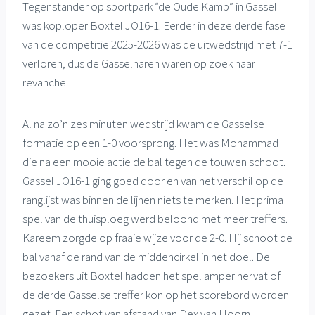
Tegenstander op sportpark “de Oude Kamp” in Gassel
was koploper Boxtel JO16-1. Eerder in deze derde fase
van de competitie 2025-2026 was de uitwedstrijd met 7-1
verloren, dus de Gasselnaren waren op zoek naar
revanche.
Al na zo’n zes minuten wedstrijd kwam de Gasselse
formatie op een 1-0 voorsprong. Het was Mohammad
die na een mooie actie de bal tegen de touwen schoot.
Gassel JO16-1 ging goed door en van het verschil op de
ranglijst was binnen de lijnen niets te merken. Het prima
spel van de thuisploeg werd beloond met meer treffers.
Kareem zorgde op fraaie wijze voor de 2-0. Hij schoot de
bal vanaf de rand van de middencirkel in het doel. De
bezoekers uit Boxtel hadden het spel amper hervat of
de derde Gasselse treffer kon op het scorebord worden
gezet. Een schot van afstand van Dex van Hoorn