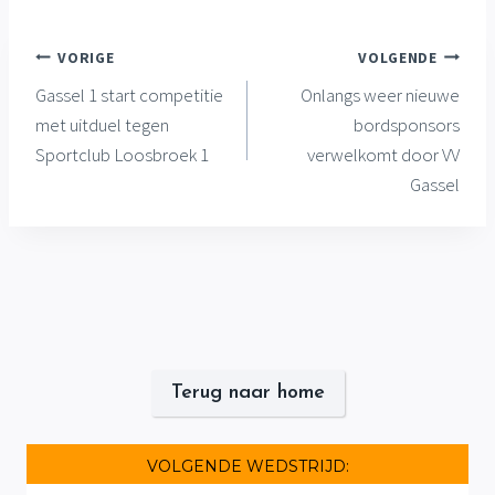
Bericht
VORIGE
VOLGENDE
Gassel 1 start competitie
Onlangs weer nieuwe
navigatie
met uitduel tegen
bordsponsors
Sportclub Loosbroek 1
verwelkomt door VV
Gassel
Terug naar home
VOLGENDE WEDSTRIJD: