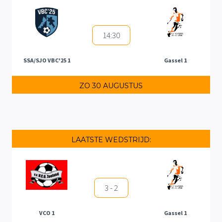
14:30
SSA/SJO VBC'25 1
Gassel 1
ZO 30 AUGUSTUS
LAATSTE WEDSTRIJD:
3 - 2
VCO 1
Gassel 1