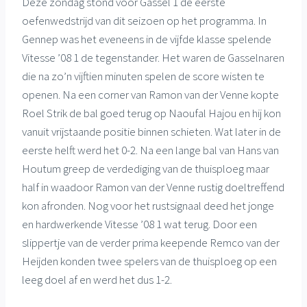
Deze zondag stond voor Gassel 1 de eerste
oefenwedstrijd van dit seizoen op het programma. In
Gennep was het eveneens in de vijfde klasse spelende
Vitesse ’08 1 de tegenstander. Het waren de Gasselnaren
die na zo’n vijftien minuten spelen de score wisten te
openen. Na een corner van Ramon van der Venne kopte
Roel Strik de bal goed terug op Naoufal Hajou en hij kon
vanuit vrijstaande positie binnen schieten. Wat later in de
eerste helft werd het 0-2. Na een lange bal van Hans van
Houtum greep de verdediging van de thuisploeg maar
half in waadoor Ramon van der Venne rustig doeltreffend
kon afronden. Nog voor het rustsignaal deed het jonge
en hardwerkende Vitesse ’08 1 wat terug. Door een
slippertje van de verder prima keepende Remco van der
Heijden konden twee spelers van de thuisploeg op een
leeg doel af en werd het dus 1-2.