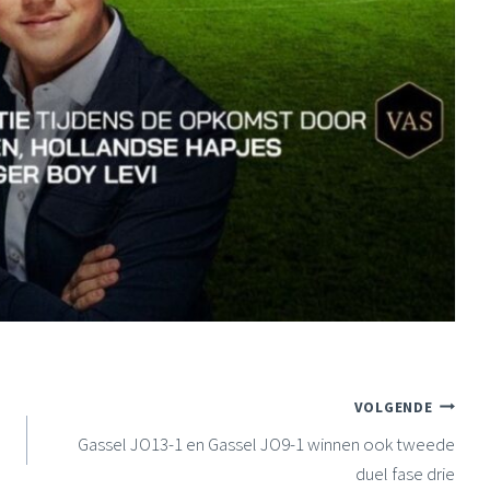
VOLGENDE
Gassel JO13-1 en Gassel JO9-1 winnen ook tweede
duel fase drie