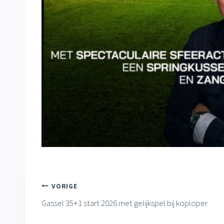
Bericht
VORIGE
Gassel 35+1 start 2026 met gelijkspel bij koploper
navigatie