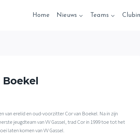
Home
Nieuws
Teams
Clubi
 Boekel
 van erelid en oud-voorzitter Cor van Boekel. Na in zijn
eerste jeugdteam van VV Gassel, trad Cor in 1999 toe tot het
loei laten komen van VV Gassel.