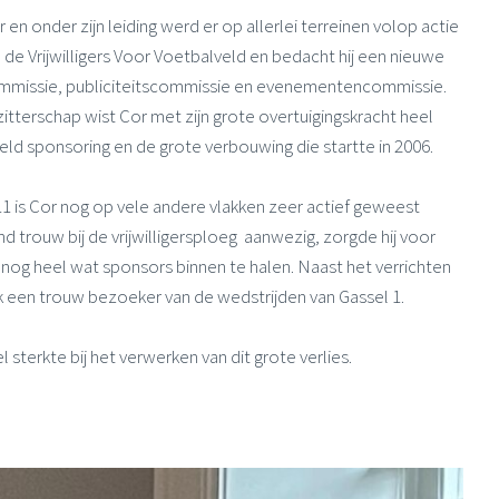
en onder zijn leiding werd er op allerlei terreinen volop actie
 de Vrijwilligers Voor Voetbalveld en bedacht hij een nieuwe
commissie, publiciteitscommissie en evenementencommissie.
itterschap wist Cor met zijn grote overtuigingskracht heel
eeld sponsoring en de grote verbouwing die startte in 2006.
11 is Cor nog op vele andere vlakken zeer actief geweest
 trouw bij de vrijwilligersploeg aanwezig, zorgde hij voor
og heel wat sponsors binnen te halen. Naast het verrichten
ok een trouw bezoeker van de wedstrijden van Gassel 1.
 sterkte bij het verwerken van dit grote verlies.