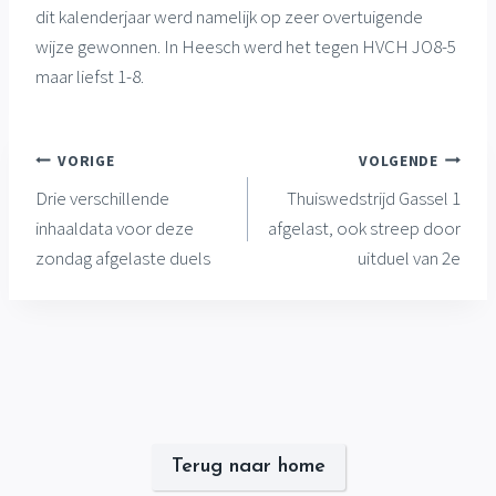
dit kalenderjaar werd namelijk op zeer overtuigende
wijze gewonnen. In Heesch werd het tegen HVCH JO8-5
maar liefst 1-8.
Bericht
VORIGE
VOLGENDE
Drie verschillende
Thuiswedstrijd Gassel 1
navigatie
inhaaldata voor deze
afgelast, ook streep door
zondag afgelaste duels
uitduel van 2e
Terug naar home