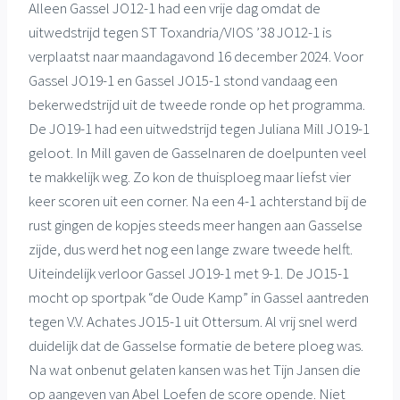
Alleen Gassel JO12-1 had een vrije dag omdat de
uitwedstrijd tegen ST Toxandria/VIOS ’38 JO12-1 is
verplaatst naar maandagavond 16 december 2024. Voor
Gassel JO19-1 en Gassel JO15-1 stond vandaag een
bekerwedstrijd uit de tweede ronde op het programma.
De JO19-1 had een uitwedstrijd tegen Juliana Mill JO19-1
geloot. In Mill gaven de Gasselnaren de doelpunten veel
te makkelijk weg. Zo kon de thuisploeg maar liefst vier
keer scoren uit een corner. Na een 4-1 achterstand bij de
rust gingen de kopjes steeds meer hangen aan Gasselse
zijde, dus werd het nog een lange zware tweede helft.
Uiteindelijk verloor Gassel JO19-1 met 9-1. De JO15-1
mocht op sportpak “de Oude Kamp” in Gassel aantreden
tegen V.V. Achates JO15-1 uit Ottersum. Al vrij snel werd
duidelijk dat de Gasselse formatie de betere ploeg was.
Na wat onbenut gelaten kansen was het Tijn Jansen die
op aangeven van Abel Loefen de score opende. Niet