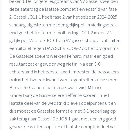
bekend. De jongere jeugdteams van VV Gassel speelden
deze zaterdag de laatste competitiewedstrijd van fase
2. Gassel JO11-1 heeft fase 2 van het seizoen 2024-2025
vandaag afgesloten met een gelijkspel. In Vierlingsbeek
eindigde het treffen met Volharding JO11-2 in een 2-2
gelijkspel. Voor de JO9-1 van VV gassel stond als afsluiter
een uitduel tegen DAW Schaijk JO9-2 op het programma.
De Gasselse spelers werkten keihard, maar een goed
resultaat zat er gewoonweg niet in. Na een 3-0
achterstand in het eerste kwart, moesten de bezoekers
ook in het tweede kwart twee tegentreffers incasseren.
Bij een 6-0 stand in het derde kwart wist Milano
Kranenburg de Gasselse eretreffer te scoren. In het
laatste deel van de wedstrijd bleven doelpunten uit en
dus moest de Gasselse formatie met 6-1 nederlaag op
zak terug naar Gassel. De JO8-1 gaat met een erg goed
gevoel de winterstop in. Het laatste comptitieduel van