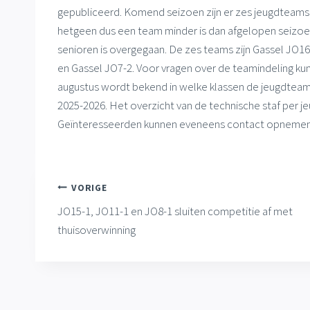
gepubliceerd. Komend seizoen zijn er zes jeugdteam
hetgeen dus een team minder is dan afgelopen seizoe
senioren is overgegaan. De zes teams zijn Gassel JO16
en Gassel JO7-2. Voor vragen over de teamindeling ku
augustus wordt bekend in welke klassen de jeugdteams 
2025-2026. Het overzicht van de technische staf per je
Geïnteresseerden kunnen eveneens contact opnemen 
Bericht
VORIGE
JO15-1, JO11-1 en JO8-1 sluiten competitie af met
navigatie
thuisoverwinning