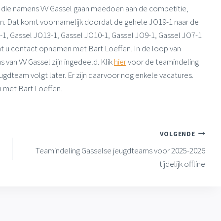
s die namens VV Gassel gaan meedoen aan de competitie,
n. Dat komt voornamelijk doordat de gehele JO19-1 naar de
-1, Gassel JO13-1, Gassel JO10-1, Gassel JO9-1, Gassel JO7-1
nt u contact opnemen met Bart Loeffen. In de loop van
van VV Gassel zijn ingedeeld. Klik
hier
voor de teamindeling
ugdteam volgt later. Er zijn daarvoor nog enkele vacatures.
met Bart Loeffen.
VOLGENDE
Teamindeling Gasselse jeugdteams voor 2025-2026
tijdelijk offline