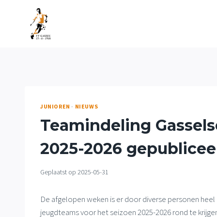
Doorgaan
naar
inhoud
JUNIOREN
-
NIEUWS
Teamindeling Gassels
2025-2026 gepublicee
Geplaatst op
2025-05-31
De afgelopen weken is er door diverse personen heel
jeugdteams voor het seizoen 2025-2026 rond te krijgen