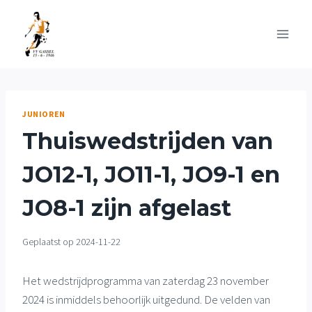
Doorgaan
naar
inhoud
JUNIOREN
Thuiswedstrijden van
JO12-1, JO11-1, JO9-1 en
JO8-1 zijn afgelast
Geplaatst op
2024-11-22
Het wedstrijdprogramma van zaterdag 23 november
2024 is inmiddels behoorlijk uitgedund. De velden van