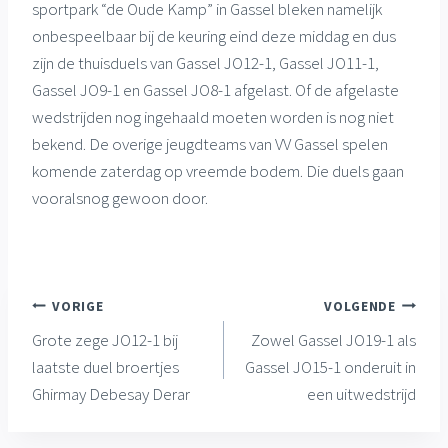
sportpark “de Oude Kamp” in Gassel bleken namelijk
onbespeelbaar bij de keuring eind deze middag en dus
zijn de thuisduels van Gassel JO12-1, Gassel JO11-1,
Gassel JO9-1 en Gassel JO8-1 afgelast. Of de afgelaste
wedstrijden nog ingehaald moeten worden is nog niet
bekend. De overige jeugdteams van VV Gassel spelen
komende zaterdag op vreemde bodem. Die duels gaan
vooralsnog gewoon door.
Bericht
VORIGE
VOLGENDE
Grote zege JO12-1 bij
Zowel Gassel JO19-1 als
navigatie
laatste duel broertjes
Gassel JO15-1 onderuit in
Ghirmay Debesay Derar
een uitwedstrijd