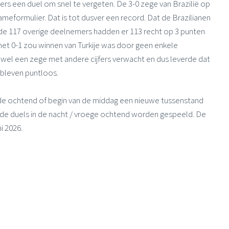
rs een duel om snel te vergeten. De 3-0 zege van Brazilië op
ameformulier. Dat is tot dusver een record. Dat de Brazilianen
de 117 overige deelnemers hadden er 113 recht op 3 punten
met 0-1 zou winnen van Turkije was door geen enkele
el een zege met andere cijfers verwacht en dus leverde dat
 bleven puntloos.
n de ochtend of begin van de middag een nieuwe tussenstand
 de duels in de nacht / vroege ochtend worden gespeeld. De
i 2026.