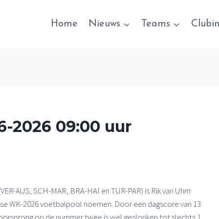
Home
Nieuws
Teams
Clubi
6-2026 09:00 uur
s (VER-AUS, SCH-MAR, BRA-HAI en TUR-PAR) is Rik van Uhm
selse WK-2026 voetbalpool noemen. Door een dagscore van 13
n voorsprong op de nummer twee is wel geslonken tot slechts 1