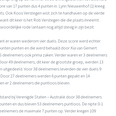
e van 17 punten dus 4 punten in. Lynn Nieuwenhof (1) kreeg
ats. Ook Koos Verstegen wist zich te handhaven op de vierde
ts want dit keer is het Rob Verstegen die die plaats inneemt.
rdelijke rode lantaarn nog altijd stevig in zijn bezit.
ant er waren wederom vier duels. Deze score werd echter
unten punten en die werd behaald door Kia van Gemert.
n 15 deelnemers ook prima zaken. Verder waren er 3 deelnemers
oor 49 deelnemers, dit keer de grootste groep, werden 13
 uitgedeeld. Voor 38 deelnemers leverden de vier duels 9
. Door 27 deelnemers werden 6 punten gepakt en 14
n er 2 deelnemers die puntloos bleven.
ndstand bij Verenigde Staten – Australië door 38 deelnemers
 punten en dus bleven 53 deelnemers puntloos. De nipte 0-1
eelnemers de maximale 7 punten op. Verder kregen 109