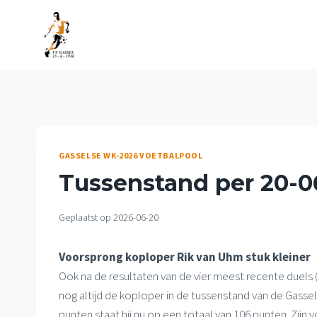
Doorgaan
naar
inhoud
GASSELSE WK-2026 VOETBALPOOL
Tussenstand per 20-0
Geplaatst op
2026-06-20
Voorsprong koploper Rik van Uhm stuk kleiner
Ook na de resultaten van de vier meest recente duel
nog altijd de koploper in de tussenstand van de Gas
punten staat hij nu op een totaal van 106 punten. Zij