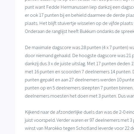
punt want Fedde Hermanussen liep dankzij een dagscor
er ook 17 punten bij en behield daarmee de derde pla
plaats. Het blijft stuivertje wisselen op de vijfde plaa
Onderaan de ranglijst heeft Bukkum ondanks de spreekwoo
De maximale dagscore was 28 punten (4 x 7 punten) w
door niemand gehaald. De hoogste dagscore was 21 p
dankzij dus 3 x de juiste uitslag. Met 17 punten dede
met 16 punten en scoorden 7 deelnemers 14 punten. D
punten gepakt en aan 27 deelnemers werden 10 punten
punten op en 5 deelnemers sleepten 7 punten binnen
deelnemers moesten het doen met 3 punten. Dus ware
Kijkend naar de afzonderlijke duels dan was de 2-0 ei
juist voorspeld. Verder waren er 97 deelnemers met 3
winst van Marokko tegen Schotland leverde voor 22 d