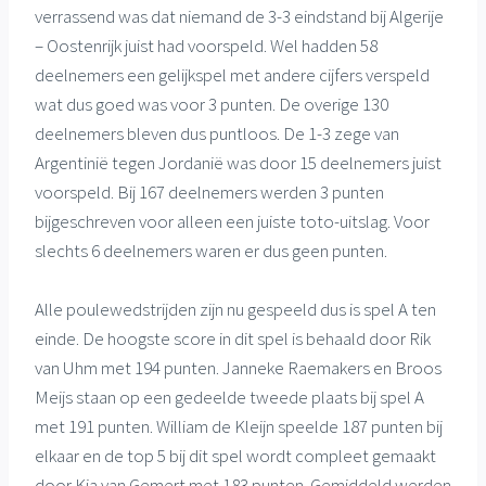
verrassend was dat niemand de 3-3 eindstand bij Algerije
– Oostenrijk juist had voorspeld. Wel hadden 58
deelnemers een gelijkspel met andere cijfers verspeld
wat dus goed was voor 3 punten. De overige 130
deelnemers bleven dus puntloos. De 1-3 zege van
Argentinië tegen Jordanië was door 15 deelnemers juist
voorspeld. Bij 167 deelnemers werden 3 punten
bijgeschreven voor alleen een juiste toto-uitslag. Voor
slechts 6 deelnemers waren er dus geen punten.
Alle poulewedstrijden zijn nu gespeeld dus is spel A ten
einde. De hoogste score in dit spel is behaald door Rik
van Uhm met 194 punten. Janneke Raemakers en Broos
Meijs staan op een gedeelde tweede plaats bij spel A
met 191 punten. William de Kleijn speelde 187 punten bij
elkaar en de top 5 bij dit spel wordt compleet gemaakt
door Kia van Gemert met 183 punten. Gemiddeld werden