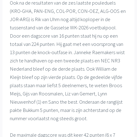
Ook na de resultaten van de zes laatste pouleduels
(KRO-GHA, PAN-ENG, COL-POR, CON-OEZ, ALG-OOS en
JOR-ARG) is Rik van Uhm nog altijd koploper in de
tussenstand van de Gasselse WK-2026 voetbalpool.
Door een dagscore van 16 punten staat hij nu op een
totaal van 224 punten. Hij gaat met een voorsprong van
13 punten de knock-outfase in. Janneke Raemakers wist
zich te handhaven op een tweede plaats en NEC NR3
Nederland bleef op de derde plaats. Ook William de
Kleijn bleef op zijn vierde plaats. Op de gedeelde vijfde
plaats staan maar liefst 5 deelnemers, te weten Broos
Meijs, Gijs van Roosmalen, Liz van Gemert, Lynn
Nieuwenhof (1) en Sano the best. Onderaan de ranglijst
pakte Bukkum 5 punten, maar is zijn achterstand op de
nummer voorlaatst nog steeds groot.
De maximale dagscore was dit keer 42 punten (6 x 7