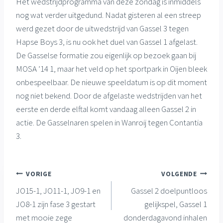
Het wedstrijdprogramma van deze zondag is inmiddels
nog wat verder uitgedund. Nadat gisteren al een streep
werd gezet door de uitwedstrijd van Gassel 3 tegen
Hapse Boys 3, is nu ook het duel van Gassel 1 afgelast.
De Gasselse formatie zou eigenlijk op bezoek gaan bij
MOSA ’14 1, maar het veld op het sportpark in Oijen bleek
onbespeelbaar. De nieuwe speeldatum is op dit moment
nog niet bekend. Door de afgelaste wedstrijden van het
eerste en derde elftal komt vandaag alleen Gassel 2 in
actie. De Gasselnaren spelen in Wanroij tegen Contantia
3.
Bericht
VORIGE
VOLGENDE
JO15-1, JO11-1, JO9-1 en
Gassel 2 doelpuntloos
navigatie
JO8-1 zijn fase 3 gestart
gelijkspel, Gassel 1
met mooie zege
donderdagavond inhalen