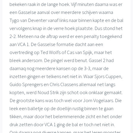
bekeken raak in de lange hoek. Vijf minuten daarna was er
een Gasselse aanval over meerdere schijven waarna
Tygo van Deventer vanaf links naar binnen kapte en de bal
vervolgens knap in de verre hoek plaatste. Dus stond het
2-2. Meteen na de aftrap werd er een penalty toegekend
aan VCA 1. De Gasselse formatie dacht aan een
overtreding op Ted Wolfs of Cas van Spijk, maar het
bleek andersom. De pingel werd benut. Gassel 2 had
daarnaq nog meerdere kansen op de 3-3, maar de
inzetten gingen er telkens net niet in. Waar Sjors Cuppen,
Guido Sprengers en Chris Classens allemaal net langs
kopten, werd Noud Strik zijn schot ook onklaar gemaakt.
De grootste kans was toch wel voor Jorn Vogelaars. Die
leek een balletje op de doellijn rustig binnen te gaan
tikken, maar door het belemmerende zicht en het onder
druk zetten door VCA 1 ging de bal er toch net niet in.
Ook daarna nog diverse kansen, maar het leren monster