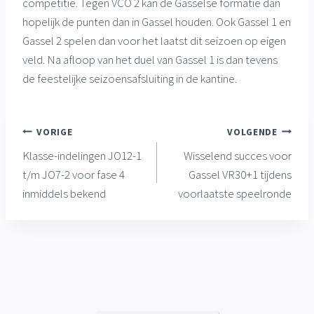
competitie. Tegen VCO 2 kan de Gasselse formatie dan
hopelijk de punten dan in Gassel houden. Ook Gassel 1 en
Gassel 2 spelen dan voor het laatst dit seizoen op eigen
veld. Na afloop van het duel van Gassel 1 is dan tevens
de feestelijke seizoensafsluiting in de kantine.
Bericht
VORIGE
VOLGENDE
Klasse-indelingen JO12-1
Wisselend succes voor
navigatie
t/m JO7-2 voor fase 4
Gassel VR30+1 tijdens
inmiddels bekend
voorlaatste speelronde