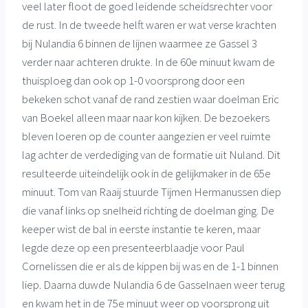
veel later floot de goed leidende scheidsrechter voor
de rust. In de tweede helft waren er wat verse krachten
bij Nulandia 6 binnen de lijnen waarmee ze Gassel 3
verder naar achteren drukte. In de 60e minuut kwam de
thuisploeg dan ook op 1-0 voorsprong door een
bekeken schot vanaf de rand zestien waar doelman Eric
van Boekel alleen maar naar kon kijken. De bezoekers
bleven loeren op de counter aangezien er veel ruimte
lag achter de verdediging van de formatie uit Nuland. Dit
resulteerde uiteindelijk ook in de gelijkmaker in de 65e
minuut. Tom van Raaij stuurde Tijmen Hermanussen diep
die vanaf links op snelheid richting de doelman ging. De
keeper wist de bal in eerste instantie te keren, maar
legde deze op een presenteerblaadje voor Paul
Cornelissen die er als de kippen bij was en de 1-1 binnen
liep. Daarna duwde Nulandia 6 de Gasselnaen weer terug
en kwam het in de 75e minuut weer op voorsprong uit