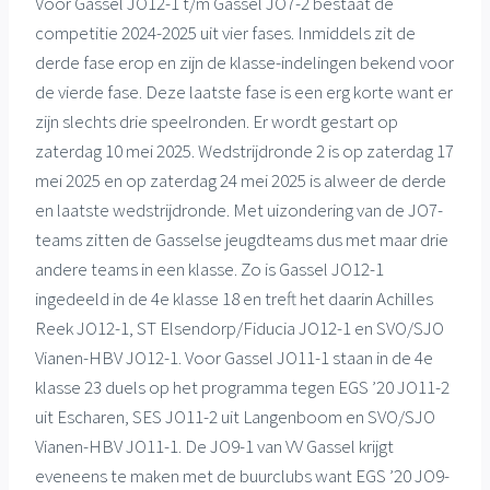
Voor Gassel JO12-1 t/m Gassel JO7-2 bestaat de
competitie 2024-2025 uit vier fases. Inmiddels zit de
derde fase erop en zijn de klasse-indelingen bekend voor
de vierde fase. Deze laatste fase is een erg korte want er
zijn slechts drie speelronden. Er wordt gestart op
zaterdag 10 mei 2025. Wedstrijdronde 2 is op zaterdag 17
mei 2025 en op zaterdag 24 mei 2025 is alweer de derde
en laatste wedstrijdronde. Met uizondering van de JO7-
teams zitten de Gasselse jeugdteams dus met maar drie
andere teams in een klasse. Zo is Gassel JO12-1
ingedeeld in de 4e klasse 18 en treft het daarin Achilles
Reek JO12-1, ST Elsendorp/Fiducia JO12-1 en SVO/SJO
Vianen-HBV JO12-1. Voor Gassel JO11-1 staan in de 4e
klasse 23 duels op het programma tegen EGS ’20 JO11-2
uit Escharen, SES JO11-2 uit Langenboom en SVO/SJO
Vianen-HBV JO11-1. De JO9-1 van VV Gassel krijgt
eveneens te maken met de buurclubs want EGS ’20 JO9-