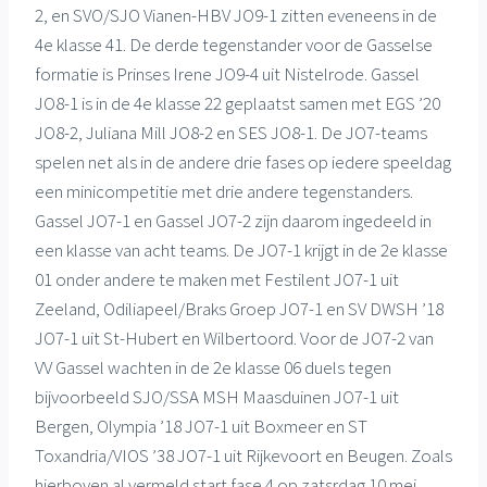
2, en SVO/SJO Vianen-HBV JO9-1 zitten eveneens in de
4e klasse 41. De derde tegenstander voor de Gasselse
formatie is Prinses Irene JO9-4 uit Nistelrode. Gassel
JO8-1 is in de 4e klasse 22 geplaatst samen met EGS ’20
JO8-2, Juliana Mill JO8-2 en SES JO8-1. De JO7-teams
spelen net als in de andere drie fases op iedere speeldag
een minicompetitie met drie andere tegenstanders.
Gassel JO7-1 en Gassel JO7-2 zijn daarom ingedeeld in
een klasse van acht teams. De JO7-1 krijgt in de 2e klasse
01 onder andere te maken met Festilent JO7-1 uit
Zeeland, Odiliapeel/Braks Groep JO7-1 en SV DWSH ’18
JO7-1 uit St-Hubert en Wilbertoord. Voor de JO7-2 van
VV Gassel wachten in de 2e klasse 06 duels tegen
bijvoorbeeld SJO/SSA MSH Maasduinen JO7-1 uit
Bergen, Olympia ’18 JO7-1 uit Boxmeer en ST
Toxandria/VIOS ’38 JO7-1 uit Rijkevoort en Beugen. Zoals
hierboven al vermeld start fase 4 op zatsrdag 10 mei