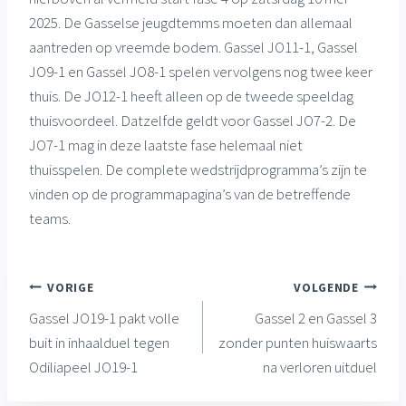
2025. De Gasselse jeugdtemms moeten dan allemaal
aantreden op vreemde bodem. Gassel JO11-1, Gassel
JO9-1 en Gassel JO8-1 spelen vervolgens nog twee keer
thuis. De JO12-1 heeft alleen op de tweede speeldag
thuisvoordeel. Datzelfde geldt voor Gassel JO7-2. De
JO7-1 mag in deze laatste fase helemaal niet
thuisspelen. De complete wedstrijdprogramma’s zijn te
vinden op de programmapagina’s van de betreffende
teams.
Bericht
VORIGE
VOLGENDE
Gassel JO19-1 pakt volle
Gassel 2 en Gassel 3
navigatie
buit in inhaalduel tegen
zonder punten huiswaarts
Odiliapeel JO19-1
na verloren uitduel